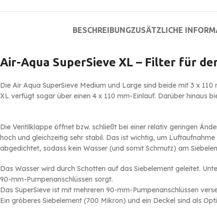
BESCHREIBUNG
ZUSÄTZLICHE INFOR
Air-Aqua SuperSieve XL – Filter für de
Die Air Aqua SuperSieve Medium und Large sind beide mit 3 x 110 
XL verfügt sogar über einen 4 x 110 mm-Einlauf. Darüber hinaus bi
Die Ventilklappe öffnet bzw. schließt bei einer relativ geringen 
hoch und gleichzeitig sehr stabil. Das ist wichtig, um Luftaufnah
abgedichtet, sodass kein Wasser (und somit Schmutz) am Siebele
Das Wasser wird durch Schotten auf das Siebelement geleitet. Unte
90-mm-Pumpenanschlüssen sorgt.
Das SuperSieve ist mit mehreren 90-mm-Pumpenanschlüssen verse
Ein gröberes Siebelement (700 Mikron) und ein Deckel sind als Optio