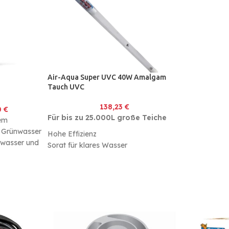
Air-Aqua Super UVC 40W Amalgam
Tauch UVC
138,23
€
0
€
Für bis zu 25.000L große Teiche
rem
 Grünwasser
Hohe Effizienz
hwasser und
Sorgt für klares Wasser
tiv. Durch
Bessere Beständigkeit gegen häufiges
Ein- und Ausschalten