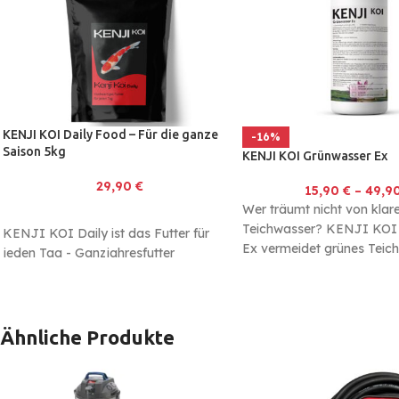
KENJI KOI Daily Food – Für die ganze
-16%
Saison 5kg
KENJI KOI Grünwasser Ex
29,90
€
15,90
€
–
49,9
Wer träumt nicht von kla
Teichwasser? KENJI KOI
KENJI KOI Daily ist das Futter für
Ex vermeidet grünes Teic
jeden Tag - Ganzjahresfutter
bindet Schwebealgen effek
Enthält Spirulina für optimale Farben
die schnelle
und besonderen Glanz
Made in Germany - immer frisch
In 3mm und 6mm verfügbar
Ähnliche Produkte