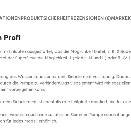
MATIONEN
PRODUKTSICHERHEIT
REZENSIONEN (0)
MARKE
K
n Profi
mm-Einläufen ausgestattet, was die Möglichkeit bietet, z. B. 2 Bo
etet der SuperSieve die Möglichkeit, 1 (Modell M und L) oder 3 UV
Änderung des Wasserstands unter dem Siebelement vollständig. Dadu
me durch die Pumpe zu verhindern.Das Siebelement wird mit speziel
ment vorbeigehen kann.
r dem Siebelement ist ebenfalls eine Leitplatte montiert, die für 
hen, wodurch auch eine zusätzliche Skimmer-Pumpe separat ange
n für jedes Modell erhältlich.