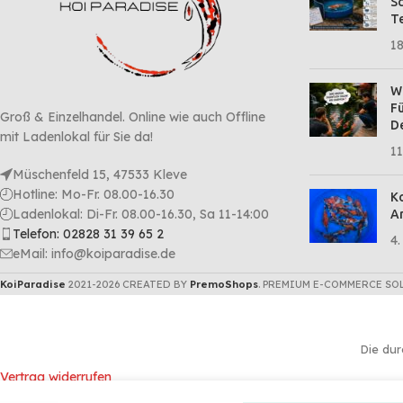
Sc
Te
18
Wa
Fü
Groß & Einzelhandel. Online wie auch Offline
D
mit Ladenlokal für Sie da!
11
Müschenfeld 15, 47533 Kleve
Hotline: Mo-Fr. 08.00-16.30
Ko
Ladenlokal: Di-Fr. 08.00-16.30, Sa 11-14:00
Ar
Telefon: 02828 31 39 65 2
4.
eMail: info@koiparadise.de
KoiParadise
2021-2026 CREATED BY
PremoShops
. PREMIUM E-COMMERCE SO
Die dur
Vertrag widerrufen