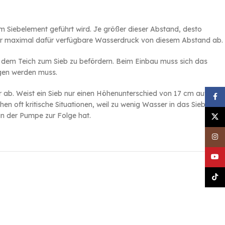
m Siebelement geführt wird. Je größer dieser Abstand, desto
 der maximal dafür verfügbare Wasserdruck von diesem Abstand ab.
 dem Teich zum Sieb zu befördern. Beim Einbau muss sich das
gen werden muss.
r ab. Weist ein Sieb nur einen Höhenunterschied von 17 cm auf,
Face
en oft kritische Situationen, weil zu wenig Wasser in das Sieb
an der Pumpe zur Folge hat.
X
Inst
YouT
TikT