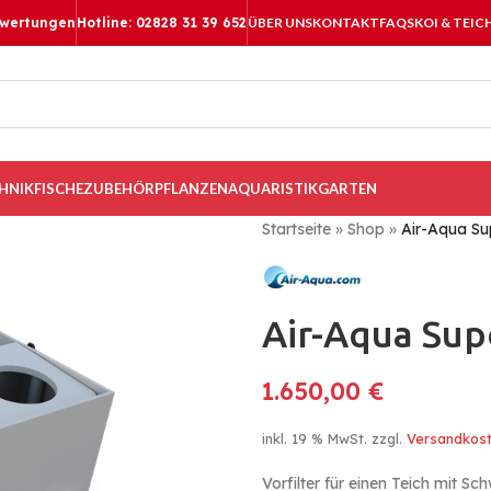
ewertungen
Hotline: 02828 31 39 652
ÜBER UNS
KONTAKT
FAQS
KOI & TEIC
HNIK
FISCHE
ZUBEHÖR
PFLANZEN
AQUARISTIK
GARTEN
Startseite
»
Shop
»
Air-Aqua Su
Air-Aqua Sup
1.650,00
€
inkl. 19 % MwSt.
zzgl.
Versandkos
Vorfilter für einen Teich mit S