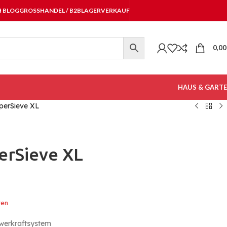
H BLOG
GROSSHANDEL / B2B
LAGERVERKAUF
0,0
HAUS & GART
perSieve XL
erSieve XL
ten
chwerkraftsystem