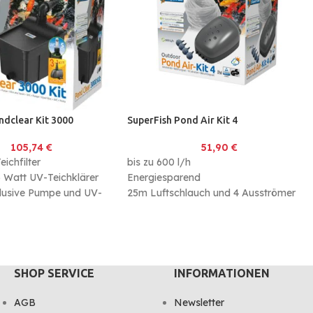
ndclear Kit 3000
SuperFish Pond Air Kit 4
105,74
€
51,90
€
ichfilter
bis zu 600 l/h
 5 Watt UV-Teichklärer
Energiesparend
klusive Pumpe und UV-
25m Luftschlauch und 4 Ausströmer
enthalten
SHOP SERVICE
INFORMATIONEN
AGB
Newsletter