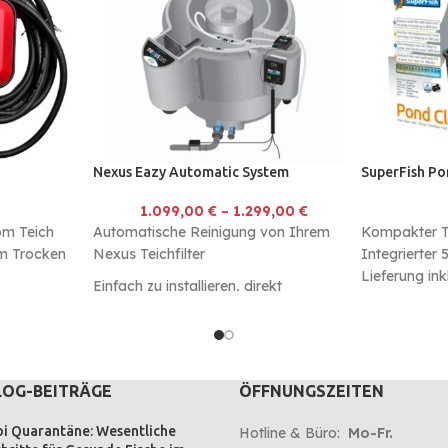
Nexus Eazy Automatic System
SuperFish Po
1.099,00
€
–
1.299,00
€
om Teich
Automatische Reinigung von Ihrem
Kompakter Te
m Trocken
Nexus Teichfilter
Integrierter
Lieferung in
Einfach zu installieren, direkt
Klärgerät
Einsatzbereit
Für Schwerkraftfilter und gepumpte
Systeme
LOG-BEITRÄGE
ÖFFNUNGSZEITEN
i Quarantäne: Wesentliche
Hotline & Büro:
Mo-Fr.