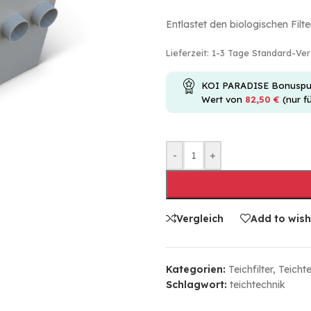
Entlastet den biologischen Filte
Lieferzeit:
1-3 Tage Standard-Ve
KOI PARADISE Bonuspunkt
Wert von
82,50
€
(nur f
-
+
Vergleich
Add to wish
Kategorien:
Teichfilter
,
Teicht
Schlagwort:
teichtechnik