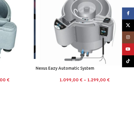
Face
X
Inst
YouT
TikT
Nexus Eazy Automatic System
,00
€
1.099,00
€
–
1.299,00
€