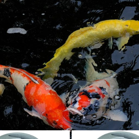
u von Ammoniak und Nitrit.
Reinigung des Teichfilters
n im Nexus Eazy lassen sich sehr einfach und schnell reinigen. Es w
über den speziellen Schmutzablauf abgeleitet.
n: Automatische Reinigung
en Sie mit der
Nexus Eazy Automatic
auch eine automatische Spülung
heloses reinigen des Teichfilters wie z.B. reinigen von Filtermatten
n Komfort des mehrfach prämierten Teichfilter – wir beraten Sie ge
chtechnik
»
Teichfilter
»
Nexus Teichfilter
Zeig