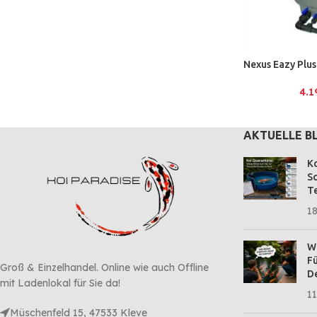
Nexus Eazy Plus
4.
AKTUELLE B
Ko
Sc
Te
18
Wa
Fü
Groß & Einzelhandel. Online wie auch Offline
D
mit Ladenlokal für Sie da!
11
Müschenfeld 15, 47533 Kleve