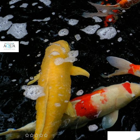
Preis:
1.090 €
—
5.690 €
FILTER
schnellen Abba
Einfache 
FILTERN NACH MARKE
Die Filtermedie
der Dreck wird 
EvolutionAqua
4
Innovatio
Kostenloser Versand ab 100€ - darunter
4,90€ Standardversand in 24 Stunden
Alternativ könn
automatisch. Mü
Genießen Sie de
AM BESTEN BEWERTET
Startseite
»
Tei
Aqua Stop Leerpumpschutz