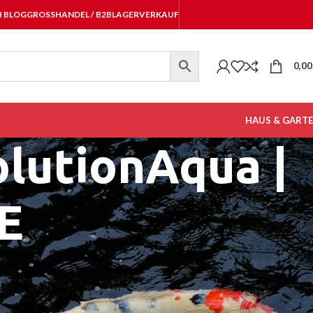
H BLOG
GROSSHANDEL / B2B
LAGERVERKAUF
0,0
HAUS & GART
olutionAqua |
E
ter-Serie – mehrfach ausgezeichnet!
Ausführung des Nexus Eazy Teichfilter mit effektiven
K+
etet eine sehr hohe Ansiedlungsfläche für Bakterien für einen