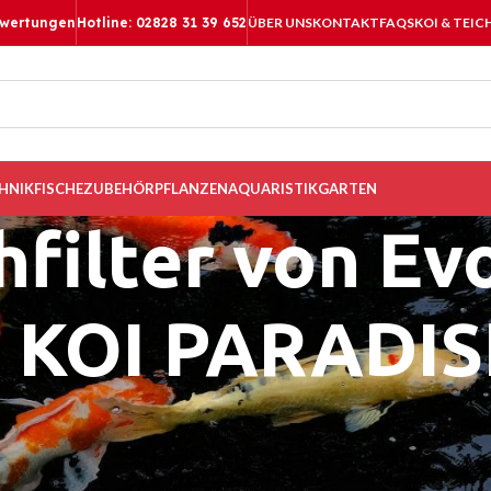
ewertungen
Hotline: 02828 31 39 652
ÜBER UNS
KONTAKT
FAQS
KOI & TEIC
HNIK
FISCHE
ZUBEHÖR
PFLANZEN
AQUARISTIK
GARTEN
hfilter von Ev
KOI PARADIS
ichfilter: Die bekannte Nexus Teichfil
ell zu reinigen, auf Wunsch sogar mit
Automatisierung
. Die neuste 
gt für klares und gesundes Teichwasser. Die hohe Bio-Oberfläche bi