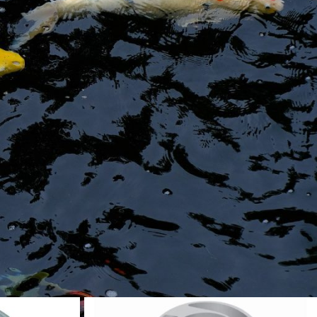
erden lediglich die Filtermedien abgespült mit einem Schlauch und
 einbauen. So reinigt sich dieser innovative Teichfilter komplett
 oder anderen Filtermedien entfällt komplett.
rne!
e
9
12
18
24