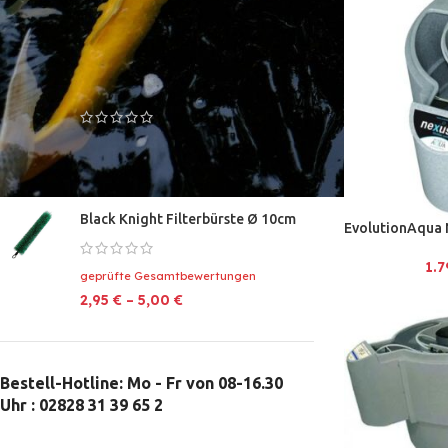
geprüfte Gesamtbewertungen
64,90
€
69,00
€
KENJI KOI Baby Food 3 - 1 KG
geprüfte Gesamtbewertungen
11,99
€
Black Knight Filterbürste Ø 10cm
EvolutionAqua 
1.
geprüfte Gesamtbewertungen
2,95
€
–
5,00
€
Bestell-Hotline: Mo - Fr von 08-16.30
Uhr : 02828 31 39 65 2