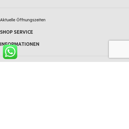
Aktuelle Öffnungszeiten
SHOP SERVICE
INFORMATIONEN
KoiParadise
2021-2026 CREATED BY
PremoShops
. PREMIUM E-COMMERCE
SOLUTIONS.
Alle Preise inkl. der gesetzlichen MwSt.