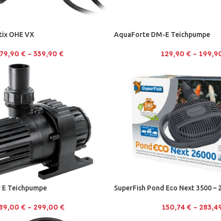
tix OHE VX
AquaForte DM-E Teichpumpe
79,90
€
–
339,90
€
129,90
€
–
199,9
 E Teichpumpe
SuperFish Pond Eco Next 3500 – 
89,00
€
–
299,00
€
150,74
€
–
283,4