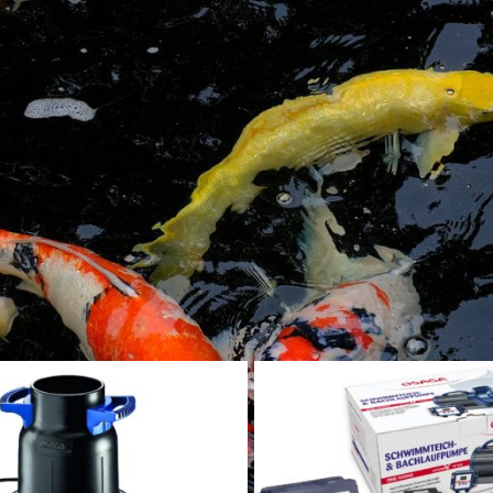
en Wert auf Langlebigkeit bei hoher Effektivität. Ebenfalls ist ei
ade in aktuellen Zeiten wird der Vebrauch der Pumpe immer wichti
e die verschiedenen Modelle und schauen Sie welche Pumpe am beste
erschiedener Modelle
E erhalten Sie verschiedene Modelle von Teichpumpen. Von spez
is hin zu regelbaren Teichpumpen für Teiche aller Größen.
n zu Pumpen oder der richtigen Pumpe für Ihren Teich? Dann kontak
chtechnik
»
Teichpumpen
Zeig