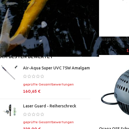
Kostenloser Versand ab 100€ - darunter
4,90€ Standardversand in 24 Stunden
Osaga ORP Ro
1
AM BESTEN BEWERTET
Air-Aqua Super UVC 75W Amalgam
geprüfte Gesamtbewertungen
160,65
€
Laser Guard - Reiherschreck
geprüfte Gesamtbewertungen
Osaga OSF Schw