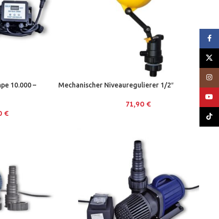
Face
X
Inst
pe 10.000 –
Mechanischer Niveauregulierer 1/2″
YouT
71,90
€
90
€
TikT