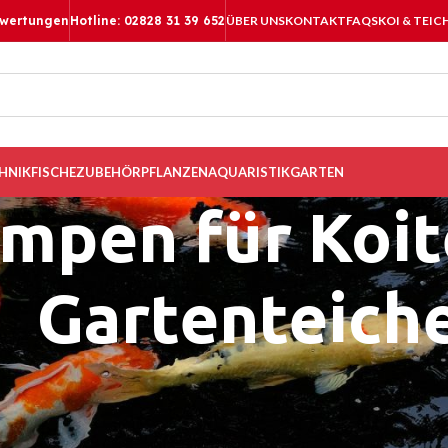
ewertungen
Hotline: 02828 31 39 652
ÜBER UNS
KONTAKT
FAQS
KOI & TEIC
HNIK
FISCHE
ZUBEHÖR
PFLANZEN
AQUARISTIK
GARTEN
mpen für Koit
Gartenteich
e, robuste und sparsame Pumpen für Ih
E finden Sie einige Teichpumpen für die meisten Teichgrößen. Von
pumpen.