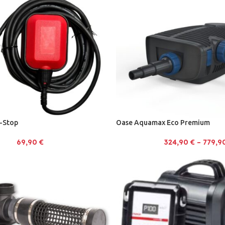
-Stop
Oase Aquamax Eco Premium
69,90
€
324,90
€
–
779,9