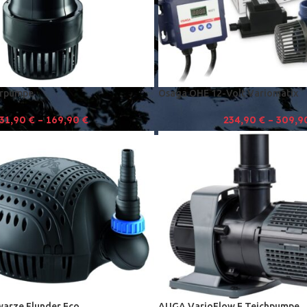
hrpumpe
Osaga OHE 12-Volt Variomatix
31,90
€
–
169,90
€
234,90
€
–
309,9
arze Flunder Eco
AUGA VarioFlow E Teichpumpe