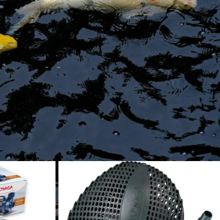
ne maximale Energiesparsamkeit unser Anspruch für eine hochwertige
ger und nicht unbedingt der einmalige Anschaffungspreis.
n zu Ihrem Vorhaben passt. Gerne beraten wir Sie.
iellen 12V Niederspannungspumpen für insbesondere
tieren Sie unseren Kundenservice. Wir helfen Ihnen gerne weiter.
e
9
12
18
24