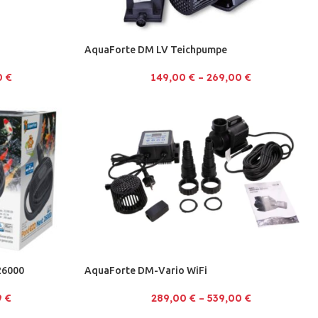
AquaForte DM LV Teichpumpe
0
€
149,00
€
–
269,00
€
26000
AquaForte DM-Vario WiFi
9
€
289,00
€
–
539,00
€