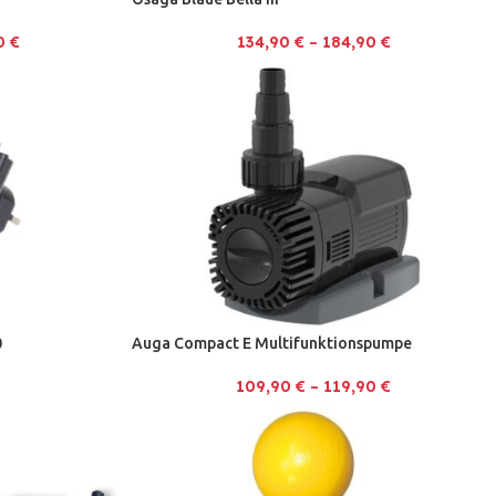
00
€
134,90
€
–
184,90
€
0
Auga Compact E Multifunktionspumpe
109,90
€
–
119,90
€