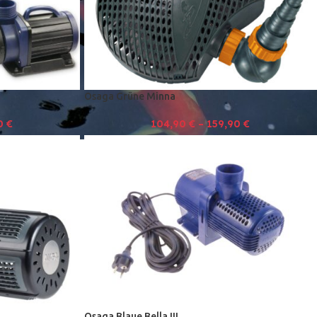
Osaga Grüne Minna
0
€
104,90
€
–
159,90
€
Osaga Blaue Bella III