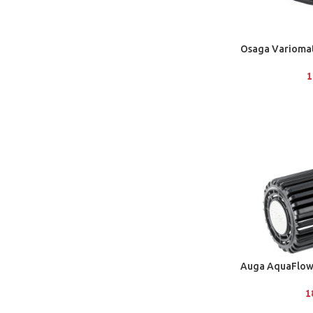
Osaga Varioma
1
Auga AquaFlow
1