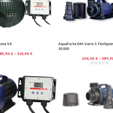
inna VX
AquaForte DM-Vario S Teichpum
30.000
85,90
€
–
218,90
€
204,90
€
–
389,