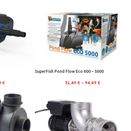
SuperFish Pond Flow Eco 600 – 5000
0
€
31,49
€
–
94,49
€