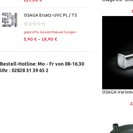
229,00
€
OSAGA Ersatz-UVC PL / T5
geprüfte Gesamtbewertungen
5,90
€
–
18,90
€
Bestell-Hotline: Mo - Fr von 08-16.30
Uhr : 02828 31 39 65 2
OSAGA Variomat
2