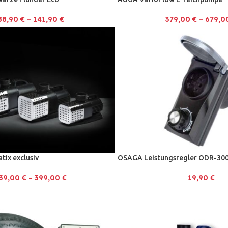
88,90
€
–
141,90
€
379,00
€
–
679,
ix exclusiv
OSAGA Leistungsregler ODR-30
39,00
€
–
399,00
€
19,90
€