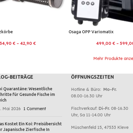
zkörbe
Osaga OPP Variomatix
34,90
€
–
42,90
€
499,00
€
–
599,
Mehr Produkte anze
LOG-BEITRÄGE
ÖFFNUNGSZEITEN
i Quarantäne: Wesentliche
Hotline & Büro:
Mo-Fr.
hritte für Gesunde Fische im
08.00-16.30 Uhr
ich
Fischverkauf:
Di-Fr.
08-16.30
. Mai 2026
1 Comment
Uhr, Sa 11-14.00 Uhr
s Kostet Ein Koi: Preisübersicht
Müschenfeld 15, 47533 Kleve
r Japanische Zierfische In