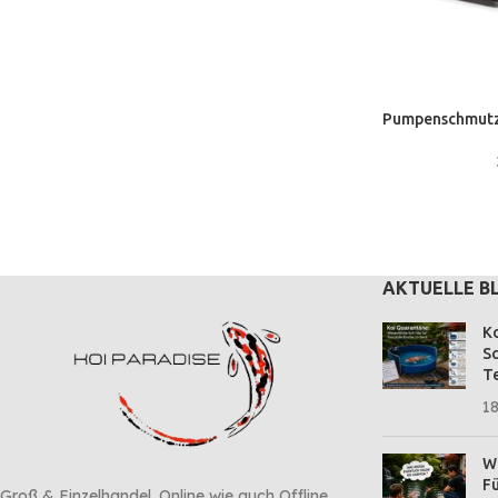
Pumpenschmut
AKTUELLE B
Ko
Sc
Te
18
Wa
Fü
Groß & Einzelhandel. Online wie auch Offline