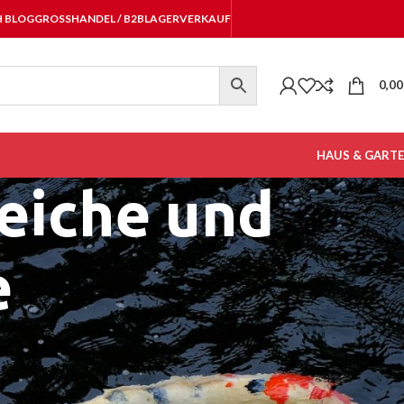
H BLOG
GROSSHANDEL / B2B
LAGERVERKAUF
0,0
HAUS & GART
eiche und
e
ren Teich
 kleinen Bachlaufpumpen bis hin zu regelbaren