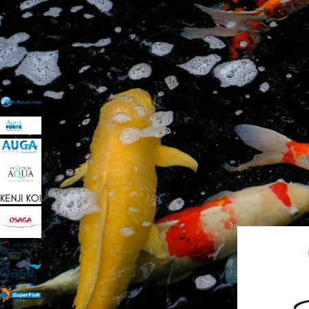
Preis:
10 €
—
3.130 €
FILTER
Wir legen größt
Teichpumpe. Ger
Vergleichen Si
FILTERN NACH MARKE
Auswahl v
Air-Aqua
3
Im KOI PARADIS
AquaForte
12
Schwimmteiche b
AUGA
4
Sie haben Frage
EvolutionAqua
1
Startseite
»
Tei
KENJI KOI
1
OSAGA
11
UniqueKoi
1
Oase
2
SuperFish
3