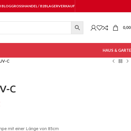
H BLOG
GROSSHANDEL / B2B
LAGERVERKAUF
0,0
HAUS & GART
 UV-C
UV-C
€
mpe mit einer Länge von 85cm