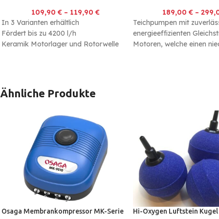
109,90
€
–
119,90
€
189,00
€
–
299,
In 3 Varianten erhältlich
Teichpumpen mit zuverläs
Fördert bis zu 4200 l/h
energieeffizienten Gleichs
Keramik Motorlager und Rotorwelle
Motoren, welche einen nie
Geeignet für kleine Teiche, Bachläufe,
Stromverbrauch haben un
Fontänen
eine hervorragende Leistun
Ähnliche Produkte
Osaga Membrankompressor MK-Serie
Hi-Oxygen Luftstein Kuge