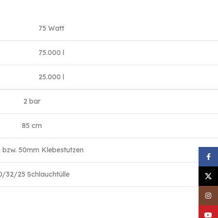
75 Watt
75.000 l
25.000 l
2 bar
85 cm
bzw. 50mm Klebestutzen
Face
0/32/25 Schlauchtülle
X
Inst
YouT