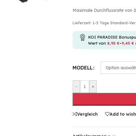
Maximale Durchflussrate von 2
Lieferzeit:
1-3 Tage Standard-Ve
KOI PARADISE Bonuspunkt
Wert von
8,95
€
-
9,45
€
MODELL
-
+
Vergleich
Add to wish