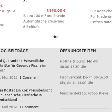
XL
9
€
7.990,00
€
r Kugel Ø
Für Koiteich
Bis zu 100 m
pro Stunde
3
Für Niederd
Automatische Steuerung
Einfach auto
inem
8 Einläufe
3 Abläufe
onsfrei
LOG-BEITRÄGE
ÖFFNUNGSZEITEN
i Quarantäne: Wesentliche
Hotline & Büro:
Mo-Fr.
hritte für Gesunde Fische im
08.00-16.30 Uhr
ich
Fischverkauf:
Di-Fr.
08-16.30
. Mai 2026
1 Comment
Uhr, Sa 11-14.00 Uhr
s Kostet Ein Koi: Preisübersicht
Müschenfeld 15, 47533 Kleve
r Japanische Zierfische In
eutschland
. Mai 2026
1 Comment