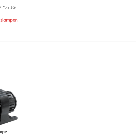
 11⁄2 IG
tzlampen
.
mpe