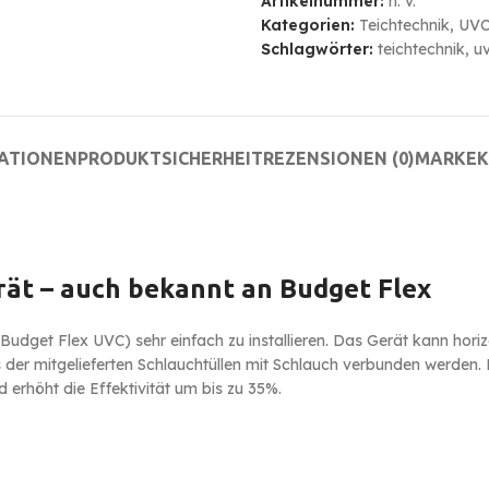
Artikelnummer:
n. v.
Kategorien:
Teichtechnik
,
UV
Schlagwörter:
teichtechnik
,
u
MATIONEN
PRODUKTSICHERHEIT
REZENSIONEN (0)
MARKE
K
rät – auch bekannt an Budget Flex
 Budget Flex UVC) sehr einfach zu installieren. Das Gerät kann horiz
 der mitgelieferten Schlauchtüllen mit Schlauch verbunden werden. D
 erhöht die Effektivität um bis zu 35%.