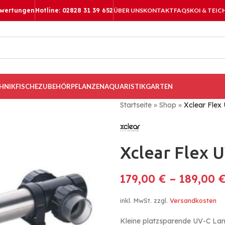
ewertungen
Hotline: 02828 31 39 652
ÜBER UNS
KONTAKT
FAQS
KOI & TEIC
HNIK
FISCHE
ZUBEHÖR
PFLANZEN
AQUARISTIK
GARTEN
Startseite
»
Shop
»
Xclear Flex
Xclear Flex 
179,00
€
–
189,00
inkl. MwSt.
zzgl.
Versandkosten
Kleine platzsparende UV-C La