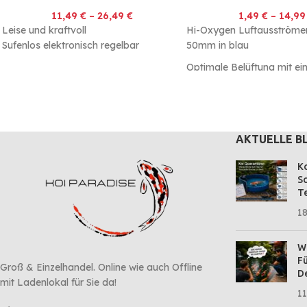
11,49
€
–
26,49
€
1,49
€
–
14,9
Leise und kraftvoll
Hi-Oxygen Luftausströme
Sufenlos elektronisch regelbar
50mm in blau
Optimale Belüftung mit e
Durchfluss von 1-2L/min
Sehr feinporig und Korrosi
AKTUELLE B
Ko
Sc
Te
18
Wa
Fü
Groß & Einzelhandel. Online wie auch Offline
D
mit Ladenlokal für Sie da!
11