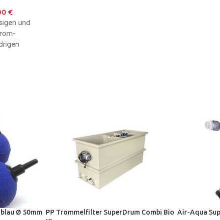
00
€
sigen und
trom-
drigen
d dennoch
g liefern
l blau Ø 50mm
PP Trommelfilter SuperDrum Combi Bio
Air-Aqua Su