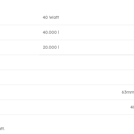
40 Watt
40.000 l
20.000 l
63mm 
4
tt.