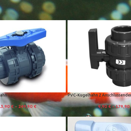
chbau
»
Kugelhähne
Zeig
hahn
PVC-Kugelhahn 2 Anschlussende
13,90
€
–
249,90
€
9,90
€
–
179,90