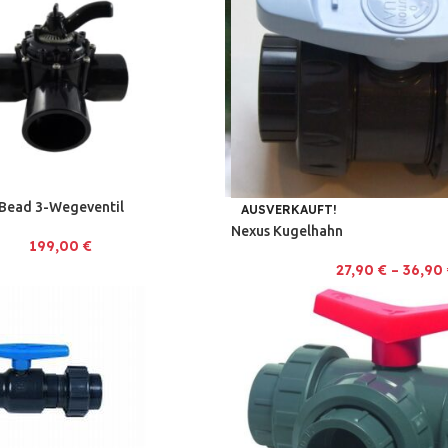
Bead 3-Wegeventil
AUSVERKAUFT!
Nexus Kugelhahn
199,00
€
27,90
€
–
36,90