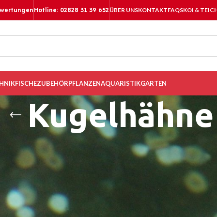
ewertungen
Hotline: 02828 31 39 652
ÜBER UNS
KONTAKT
FAQS
KOI & TEIC
HNIK
FISCHE
ZUBEHÖR
PFLANZEN
AQUARISTIK
GARTEN
Kugelhähne
ne für den Teichbau kaufen
E Shop finden Sie eine ausgewählte Auswahl von Kugelhähnen fü
r beliebter werden, neben Zugschieber, finden Sie bei uns in diver
en zum Teichbau oder einem aktuellen Umbauprojekt an Ihrem Teich
 der richtigen Produkte gerne weiter.