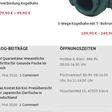
mverbindung Kugelhahn
79,90
€
–
99,90
€
3-Wege Kugelhahn mit T- Bohru
109,90
€
–
149,
LOG-BEITRÄGE
ÖFFNUNGSZEITEN
i Quarantäne: Wesentliche
Hotline & Büro:
Mo-Fr.
hritte für Gesunde Fische im
08.00-16.30 Uhr
ich
Fischverkauf:
Di-Fr.
08-16.30
. Mai 2026
1 Comment
Uhr, Sa 11-14.00 Uhr
s Kostet Ein Koi: Preisübersicht
Müschenfeld 15, 47533 Kleve
r Japanische Zierfische In
eutschland
. Mai 2026
1 Comment