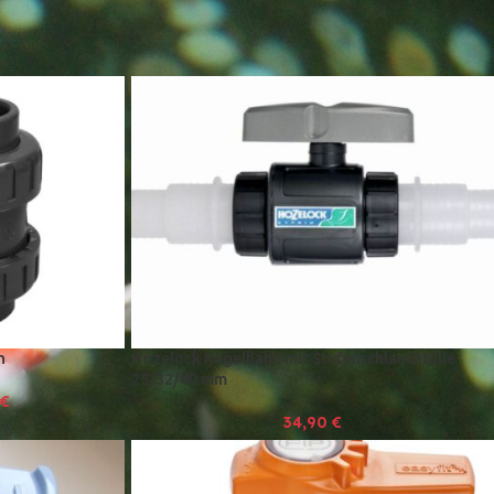
e
9
12
18
24
n
Hozelock Kugelhahn mit Stufenschlauchtülle
25/32/40 mm
€
34,90
€