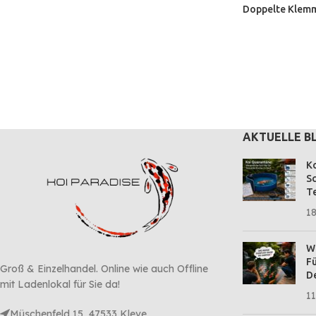
Doppelte Klem
AKTUELLE B
Ko
Sc
Te
18
Wa
Fü
Groß & Einzelhandel. Online wie auch Offline
D
mit Ladenlokal für Sie da!
11
Müschenfeld 15, 47533 Kleve