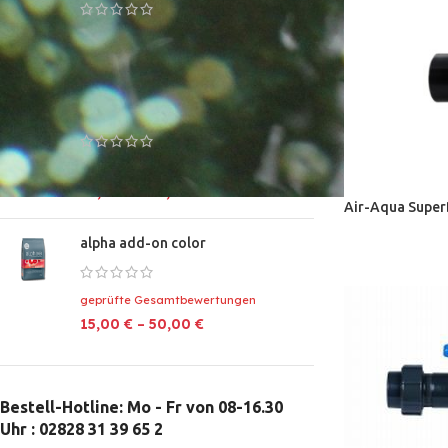
geprüfte Gesamtbewertungen
45,00
€
–
130,00
€
Koiwerk Fadenalgen Stop S
geprüfte Gesamtbewertungen
29,90
€
–
79,90
€
Air-Aqua Super
alpha add-on color
geprüfte Gesamtbewertungen
15,00
€
–
50,00
€
Bestell-Hotline: Mo - Fr von 08-16.30
Uhr : 02828 31 39 65 2