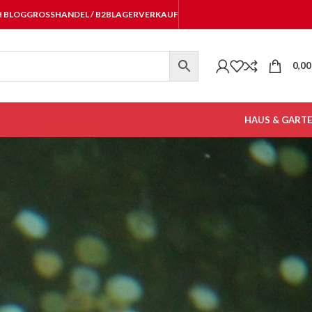
H BLOG
GROSSHANDEL / B2B
LAGERVERKAUF
0,0
HAUS & GART
r verschiedene Anwendungen. Die Kugelhähne, welche als
sen Größen.
? Unsere Experten helfen Ihnen gerne bei Fragen und beraten Sie