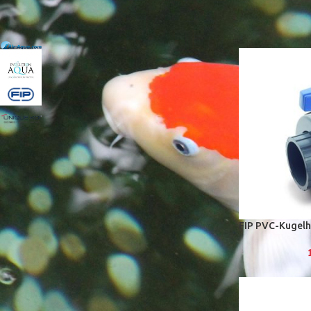
FILTERN NACH MARKE
Startseite
»
Tei
Air-Aqua
1
EvolutionAqua
1
FIP
1
UniqueKoi
1
Kostenloser Versand ab 100€ - darunter
4,90€ Standardversand in 24 Stunden
FIP PVC-Kugel
AM BESTEN BEWERTET
alpha complete Koifutter