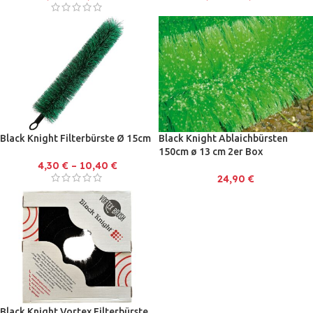
Black Knight Filterbürste Ø 15cm
Black Knight Ablaichbürsten
150cm ø 13 cm 2er Box
4,30
€
–
10,40
€
24,90
€
Black Knight Vortex Filterbürste