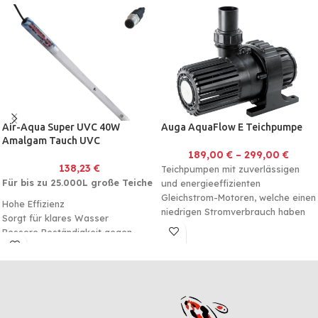
Air-Aqua Super UVC 40W
Auga AquaFlow E Teichpumpe
Amalgam Tauch UVC
189,00
€
–
299,00
€
138,23
€
Teichpumpen mit zuverlässigen
Für bis zu 25.000L große Teiche
und energieeffizienten
Gleichstrom-Motoren, welche einen
Hohe Effizienz
niedrigen Stromverbrauch haben
Sorgt für klares Wasser
und dennoch eine hervorragende
Bessere Beständigkeit gegen
Leistung liefern
häufiges Ein- und Ausschalten