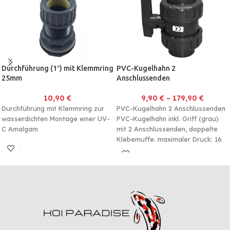
ein
ausgewogenes
Protein-/Energie-Verhältnis zu
fördern, dies sorgt neben einem
optimalen Wachstum auch für
eine optimale Muskelbildung
des Fisches.
Durchführung (1″) mit Klemmring
PVC-Kugelhahn 2
25mm
Anschlussenden
10,90
€
9,90
€
–
179,90
€
Durchführung mit Klemmring zur
PVC-Kugelhahn 2 Anschlussenden
wasserdichten Montage einer UV-
PVC-Kugelhahn inkl. Griff (grau)
C Amalgam
mit 2 Anschlussenden, doppelte
Klebemuffe. maximaler Druck: 16
Bar.