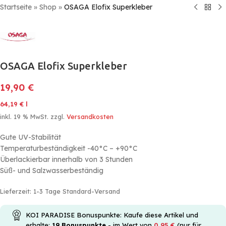
Startseite
»
Shop
»
OSAGA Elofix Superkleber
OSAGA Elofix Superkleber
19,90
€
64,19
€
l
inkl. 19 % MwSt.
zzgl.
Versandkosten
Gute UV-Stabilität
Temperaturbeständigkeit -40°C – +90°C
Überlackierbar innerhalb von 3 Stunden
Süß- und Salzwasserbeständig
Lieferzeit:
1-3 Tage Standard-Versand
KOI PARADISE Bonuspunkte: Kaufe diese Artikel und
erhalte:
19
Bonuspunkte
- im Wert von
0,95
€
(nur für