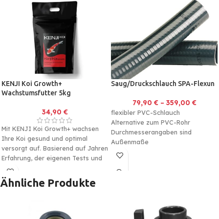
KENJI Koi Growth+
Saug/Druckschlauch SPA-Flexun
Wachstumsfutter 5kg
79,90
€
–
359,00
€
34,90
€
flexibler PVC-Schlauch
Alternative zum PVC-Rohr
Mit KENJI Koi Growth+ wachsen
Durchmesserangaben sind
Ihre Koi gesund und optimal
Außenmaße
versorgt auf. Basierend auf Jahren
Erfahrung, der eigenen Tests und
die Meinung zahlreicher Experten
wurde dieses Futter entwickelt.
Ähnliche Produkte
Es handelt sich um ein
Komplettfutter für Koi Karpfen um
das Wachstum durch