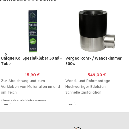
"Silikonpresse".
Es handelt sich um ein
Komplettfutter für Koi Karpfen um
das Wachstum durch
ein
ausgewogenes
Protein-/Energie-Verhältnis zu
fördern, dies sorgt neben einem
optimalen Wachstum auch für
eine optimale Muskelbildung
des Fisches.
Unique Koi Spezialkleber 50 ml –
Vergeo Rohr- / Wandskimmer
Tube
300w
15,90
€
549,00
€
Zur Abdichtung und zum
Wand- und Rohrmontage
Verkleben von Materialien im und
Hochwertiger Edelstahl
am Teich
Schnelle Installation
Elastische Abklebemasse
Datenblatt Skim300w
Extra Stark
Ohne Lösungsmittel