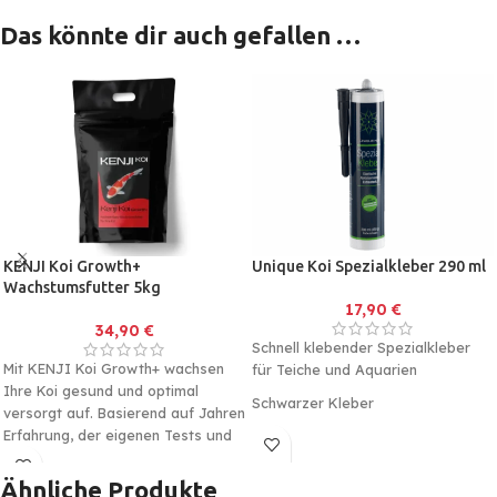
Das könnte dir auch gefallen …
KENJI Koi Growth+
Unique Koi Spezialkleber 290 ml
Wachstumsfutter 5kg
17,90
€
34,90
€
Schnell klebender Spezialkleber
Mit KENJI Koi Growth+ wachsen
für Teiche und Aquarien
Ihre Koi gesund und optimal
Schwarzer Kleber
versorgt auf. Basierend auf Jahren
Erfahrung, der eigenen Tests und
Praktische 290ml Kartusche
die Meinung zahlreicher Experten
welche eingespannt werden kann
wurde dieses Futter entwickelt.
in jede Handelsübliche
Ähnliche Produkte