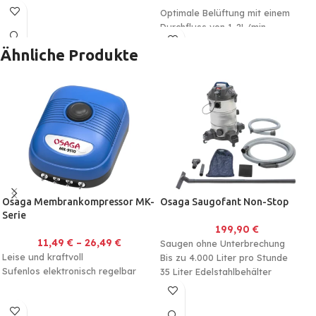
Optimale Belüftung mit einem
Durchfluss von 1-2L/min
Sehr feinporig und Korrosionsfrei
Ähnliche Produkte
Osaga Membrankompressor MK-
Osaga Saugofant Non-Stop
Serie
199,90
€
11,49
€
–
26,49
€
Saugen ohne Unterbrechung
Leise und kraftvoll
Bis zu 4.000 Liter pro Stunde
Sufenlos elektronisch regelbar
35 Liter Edelstahlbehälter