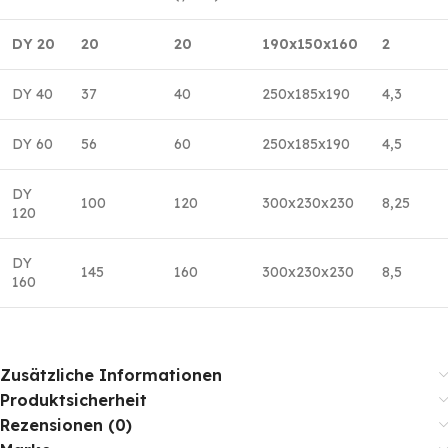
DY 20
20
20
190x150x160
2
DY 40
37
40
250x185x190
4,3
DY 60
56
60
250x185x190
4,5
DY
100
120
300x230x230
8,25
120
DY
145
160
300x230x230
8,5
160
Zusätzliche Informationen
Produktsicherheit
Rezensionen (0)