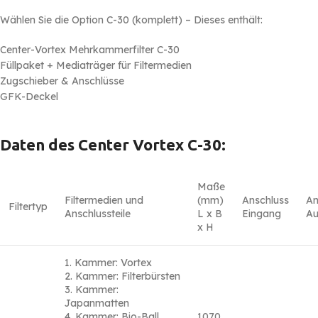
Wählen Sie die Option C-30 (komplett) – Dieses enthält:
Center-Vortex Mehrkammerfilter C-30
Füllpaket + Mediaträger für Filtermedien
Zugschieber & Anschlüsse
GFK-Deckel
Daten des Center Vortex C-30:
Maße
Filtermedien und
(mm)
Anschluss
An
Filtertyp
Anschlussteile
L x B
Eingang
A
x H
1. Kammer: Vortex
2. Kammer: Filterbürsten
3. Kammer:
Japanmatten
4. Kammer: Bio-Ball
1070