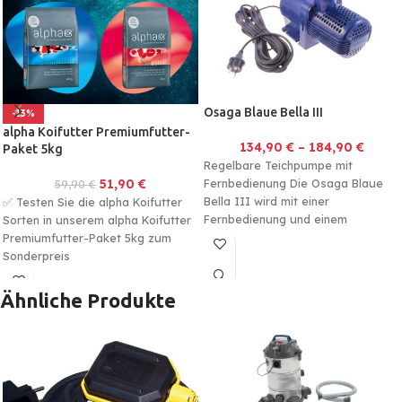
Osaga Blaue Bella III
-13%
alpha Koifutter Premiumfutter-
134,90
€
–
184,90
€
Paket 5kg
Regelbare Teichpumpe mit
51,90
€
Fernbedienung Die Osaga Blaue
59,90
€
Bella III wird mit einer
✅ Testen Sie die alpha Koifutter
Fernbedienung und einem
Sorten in unserem alpha Koifutter
Empfänger ausgeliefert und ist
Premiumfutter-Paket 5kg zum
somit
Sonderpreis
✅ Alle Sorten für die Saison im Set
Ähnliche Produkte
mit 5kg insgesamt. 5mm Körnung.
✅ Gesunde wachsende und
farbenprächtige Koi mit dem alpha
Ernährungssystem.