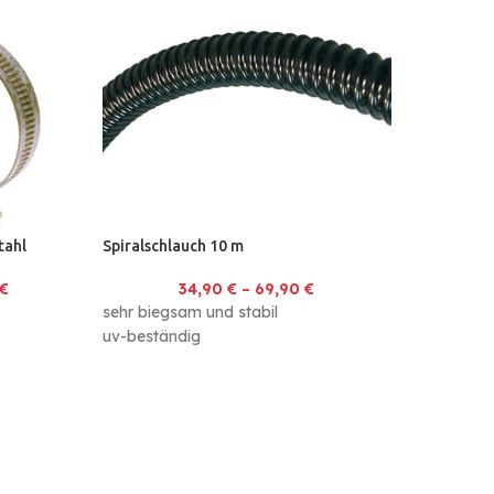
tahl
Spiralschlauch 10 m
€
34,90
€
–
69,90
€
sehr biegsam und stabil
uv-beständig