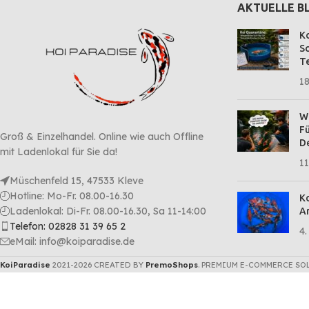
AKTUELLE B
Ko
Sc
Te
18
Wa
Fü
Groß & Einzelhandel. Online wie auch Offline
D
mit Ladenlokal für Sie da!
11
Müschenfeld 15, 47533 Kleve
Hotline: Mo-Fr. 08.00-16.30
Ko
Ladenlokal: Di-Fr. 08.00-16.30, Sa 11-14:00
Ar
Telefon: 02828 31 39 65 2
4.
eMail: info@koiparadise.de
KoiParadise
2021-2026 CREATED BY
PremoShops
. PREMIUM E-COMMERCE SO