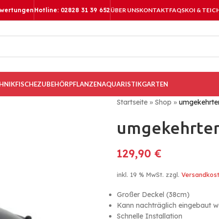
ewertungen
Hotline: 02828 31 39 652
ÜBER UNS
KONTAKT
FAQS
KOI & TEIC
HNIK
FISCHE
ZUBEHÖR
PFLANZEN
AQUARISTIK
GARTEN
Startseite
»
Shop
»
umgekehrter
umgekehrter 
129,90
€
inkl. 19 % MwSt.
zzgl.
Versandkos
Großer Deckel (38cm)
Kann nachträglich eingebaut 
Schnelle Installation