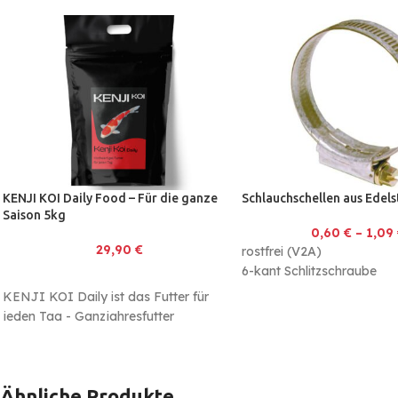
KENJI KOI Daily Food – Für die ganze
Schlauchschellen aus Edels
Saison 5kg
0,60
€
–
1,09
29,90
€
rostfrei (V2A)
6-kant Schlitzschraube
KENJI KOI Daily ist das Futter für
jeden Tag - Ganzjahresfutter
Enthält Spirulina für optimale Farben
und besonderen Glanz
Made in Germany - immer frisch
Ähnliche Produkte
In 3mm und 6mm verfügbar