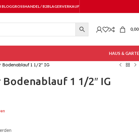
H BLOG
GROSSHANDEL / B2B
LAGERVERKAUF
0,0
HAUS & GART
 Bodenablauf 1 1/2″ IG
Bodenablauf 1 1/2″ IG
ten
werden