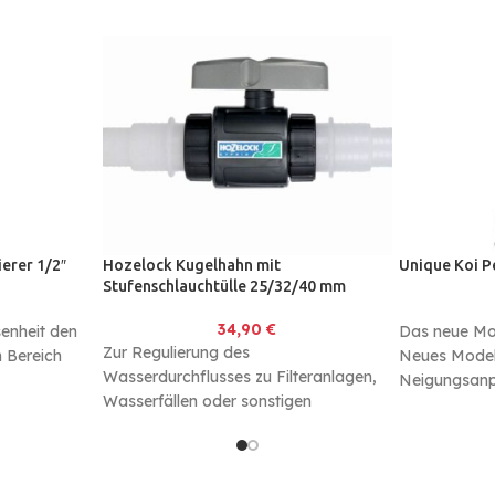
erer 1/2″
Hozelock Kugelhahn mit
Unique Koi P
Stufenschlauchtülle 25/32/40 mm
34,90
€
enheit den
Das neue Mo
Zur Regulierung des
 Bereich
Neues Modell
Wasserdurchflusses zu Filteranlagen,
Neigungsanp
Wasserfällen oder sonstigen
möglich Von
Einrichtungen. Der Durchfluss kann mit
dem leicht drehbaren Hebel stufenlos
eingestellt