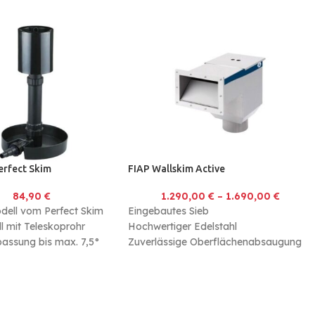
erfect Skim
FIAP Wallskim Active
84,90
€
1.290,00
€
–
1.690,00
€
dell vom Perfect Skim
Eingebautes Sieb
 mit Teleskoprohr
Hochwertiger Edelstahl
assung bis max. 7,5°
Zuverlässige Oberflächenabsaugung
 320 mm bis max.