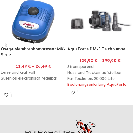
Osaga Membrankompressor MK-
AquaForte DM-E Teichpumpe
Serie
129,90
€
–
199,90
€
11,49
€
–
26,49
€
Stromsparend
Leise und kraftvoll
Nass und Trocken aufstellbar
Sufenlos elektronisch regelbar
Für Teiche bis 20.000 Liter
Bedienungsanleitung AquaForte
DM-E