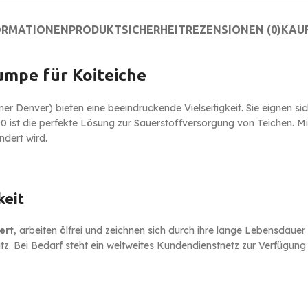
ORMATIONEN
PRODUKTSICHERHEIT
REZENSIONEN (0)
KAU
mpe für Koiteiche
enver) bieten eine beeindruckende Vielseitigkeit. Sie eignen sich
t die perfekte Lösung zur Sauerstoffversorgung von Teichen. Mit e
ndert wird.
keit
ert
, arbeiten ölfrei und zeichnen sich durch ihre lange Lebensdau
tz. Bei Bedarf steht ein weltweites Kundendienstnetz zur Verfügung 