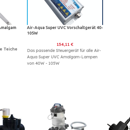
 Amalgam
Air-Aqua Super UVC Vorschaltgerät 40-
105W
154,11
€
e Teiche
Das passende Steuergerät für alle Air-
Aqua Super UVC Amalgam-Lampen
von 40W - 105W
gen häufiges
Ohne das Vorschaltgerät ist das
Betreiben der Lampen nicht möglich