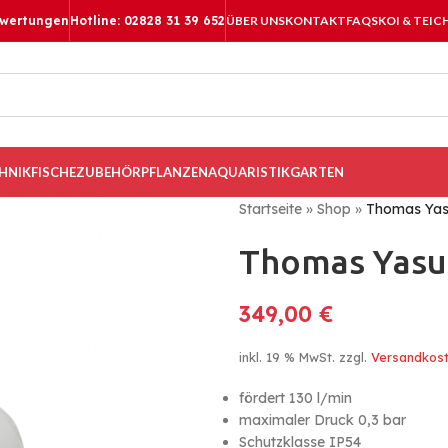
ewertungen
Hotline: 02828 31 39 652
ÜBER UNS
KONTAKT
FAQS
KOI & TEIC
HNIK
FISCHE
ZUBEHÖR
PFLANZEN
AQUARISTIK
GARTEN
Startseite
»
Shop
»
Thomas Yas
Thomas Yasu
349,00
€
inkl. 19 % MwSt.
zzgl.
Versandkos
fördert 130 l/min
maximaler Druck 0,3 bar
Schutzklasse IP54