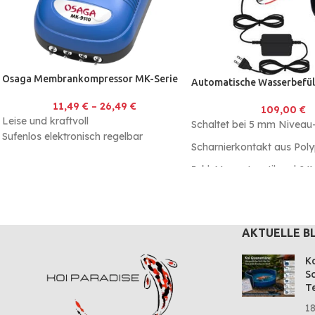
Osaga Membrankompressor MK-Serie
Automatische Wasserbefül
11,49
€
–
26,49
€
109,00
€
Leise und kraftvoll
Schaltet bei 5 mm Niveau
Sufenlos elektronisch regelbar
Scharnierkontakt aus Pol
Inkl. Magnetventil und 24V
AKTUELLE B
Ko
Sc
Te
18