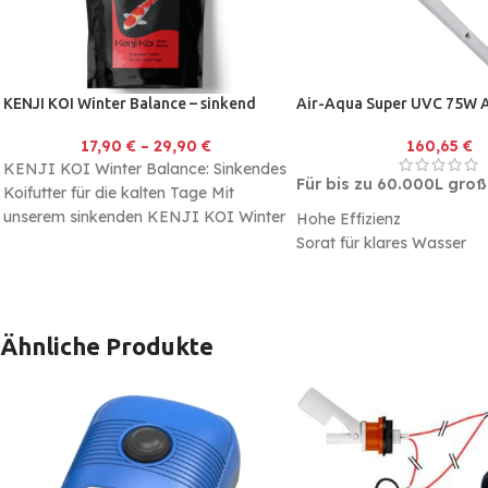
KENJI KOI Winter Balance – sinkend
Air-Aqua Super UVC 75W
17,90
€
–
29,90
€
160,65
€
KENJI KOI Winter Balance: Sinkendes
Für bis zu 60.000L groß
Koifutter für die kalten Tage Mit
unserem sinkenden KENJI KOI Winter
Hohe Effizienz
Balance füttern Sie Ihre
Sorgt für klares Wasser
Bessere Beständigkeit ge
Ein- und Ausschalten
Ähnliche Produkte