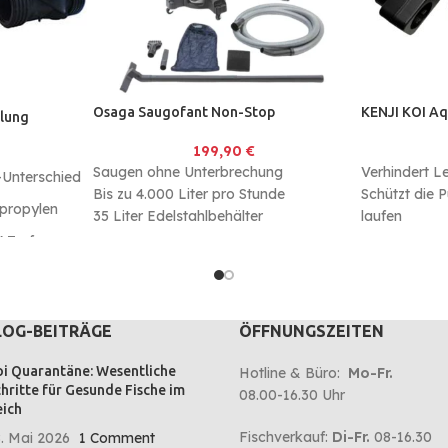
Osaga Saugofant Non-Stop
KENJI KOI A
lung
199,90
€
Saugen ohne Unterbrechung
Verhindert 
-Unterschied
Bis zu 4.000 Liter pro Stunde
Schützt die
ypropylen
35 Liter Edelstahlbehälter
laufen
Mit 5m Netz
 Trafo.
LOG-BEITRÄGE
ÖFFNUNGSZEITEN
i Quarantäne: Wesentliche
Hotline & Büro:
Mo-Fr.
hritte für Gesunde Fische im
08.00-16.30 Uhr
ich
Fischverkauf:
Di-Fr.
08-16.30
. Mai 2026
1 Comment