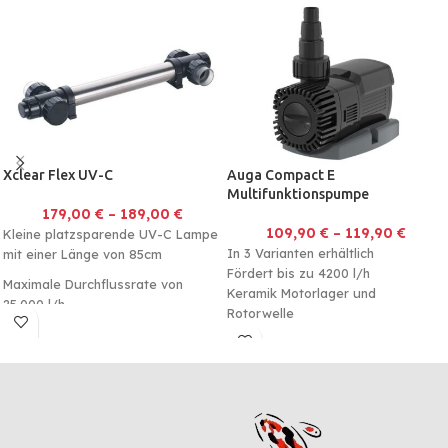
Xclear Flex UV-C
Auga Compact E
Multifunktionspumpe
179,00
€
–
189,00
€
109,90
€
–
119,90
€
Kleine platzsparende UV-C Lampe
In 3 Varianten erhältlich
mit einer Länge von 85cm
Fördert bis zu 4200 l/h
Maximale Durchflussrate von
Keramik Motorlager und
25.000 l/h
Rotorwelle
Geeignet für kleine Teiche,
Bachläufe, Fontänen