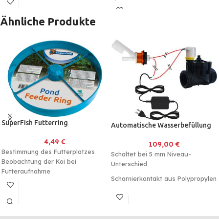
Langlebig
Ähnliche Produkte
SuperFish Futterring
Automatische Wasserbefüllung
4,49
€
109,00
€
Bestimmung des Futterplatzes
Schaltet bei 5 mm Niveau-
Beobachtung der Koi bei
Unterschied
Futteraufnahme
Scharnierkontakt aus Polypropylen
Inkl. Magnetventil und 24V Trafo.