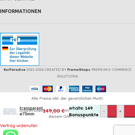
INFORMATIONEN
KoiParadise
2021-2026 CREATED BY
PremoShops
. PREMIUM E-COMMERCE
KOI
SOLUTIONS.
PARADISE
Bonuspunkte:
Kaufe diese
Alle Preise inkl. der gesetzlichen MwSt.
Artikel und
PE-Bälle
erhalte:
149
transparent
Die durchgestrichenen Preise entsprechen dem bisherigen Preis in
149,00
€
-
+
ø70mm
Bonuspunkte
diesem Online-Shop.
1000 Stück
- im Wert von
Vertrag widerrufen
7,45
€
(nur für
Kunden mit