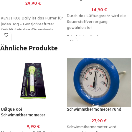
29,90
€
14,90
€
Durch das Lüftungsrohr wird die
KENJI KOI Daily ist das Futter für
Sauerstoffversorgung
jeden Tag - Ganzjahresfutter
gewährleistet
Enthält Spirulina für optimale
Farben und besonderen Glanz
Schützt den Teich vor
Made in Germany - immer frisch
vollständiges einfrieren
Ähnliche Produkte
In 3mm und 6mm verfügbar
Unique Koi
Schwimmthermometer rund
Schwimmthermometer
27,90
€
9,90
€
Schwimmthermometer wird