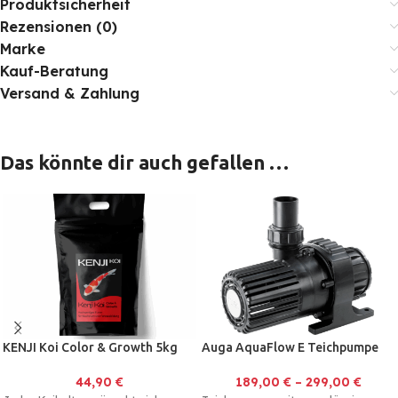
Produktsicherheit
Rezensionen (0)
Marke
Kauf-Beratung
Versand & Zahlung
Das könnte dir auch gefallen …
KENJI Koi Color & Growth 5kg
Auga AquaFlow E Teichpumpe
44,90
€
189,00
€
–
299,00
€