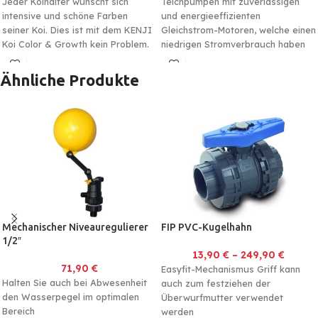
Jeder Koihalter wünscht sich
Teichpumpen mit zuverlässigen
intensive und schöne Farben
und energieeffizienten
seiner Koi. Dies ist mit dem KENJI
Gleichstrom-Motoren, welche einen
Koi Color & Growth kein Problem.
niedrigen Stromverbrauch haben
Dieses Futter enthält einen hohen
und dennoch eine hervorragende
Anteil an
Astaxanthin,
Leistung liefern
Ähnliche Produkte
Capsanthin
und Spirulina-Algen
welche für eine effektive
Farbausbildung bekannt sind.
Ebenfalls fördert die Spirulina-Alge
auch den Glanz der Koi und
fördert die Gesundheit der
Fische. Daher setzten die
japanischen Züchter seit Jahren
auf Spirulina Algen.
Mechanischer Niveauregulierer
FIP PVC-Kugelhahn
1/2″
13,90
€
–
249,90
€
71,90
€
Easyfit-Mechanismus Griff kann
Halten Sie auch bei Abwesenheit
auch zum festziehen der
den Wasserpegel im optimalen
Überwurfmutter verwendet
Bereich
werden