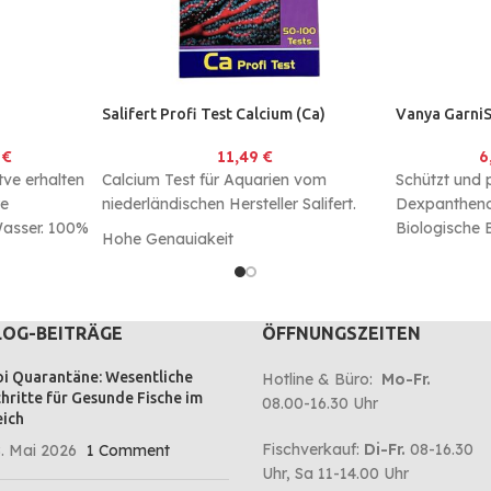
Salifert Profi Test Calcium (Ca)
Vanya Garni
0
€
11,49
€
6
ve erhalten
Calcium Test für Aquarien vom
Schützt und 
re
niederländischen Hersteller Salifert.
Dexpantheno
Wasser. 100%
Biologische 
Hohe Genauigkeit
rgen für
Schwermetall
Einfache Anwendung
gen der
gebunden
Bis zu 100 Tests
kterien.
LOG-BEITRÄGE
ÖFFNUNGSZEITEN
i Quarantäne: Wesentliche
Hotline & Büro:
Mo-Fr.
hritte für Gesunde Fische im
08.00-16.30 Uhr
ich
Fischverkauf:
Di-Fr.
08-16.30
. Mai 2026
1 Comment
Uhr, Sa 11-14.00 Uhr