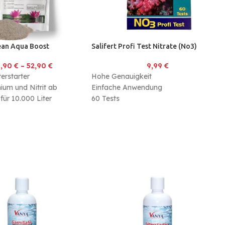
ean Aqua Boost
Salifert Profi Test Nitrate (No3)
6,90
€
–
52,90
€
9,99
€
terstarter
Hohe Genauigkeit
um und Nitrit ab
Einfache Anwendung
für 10.000 Liter
60 Tests