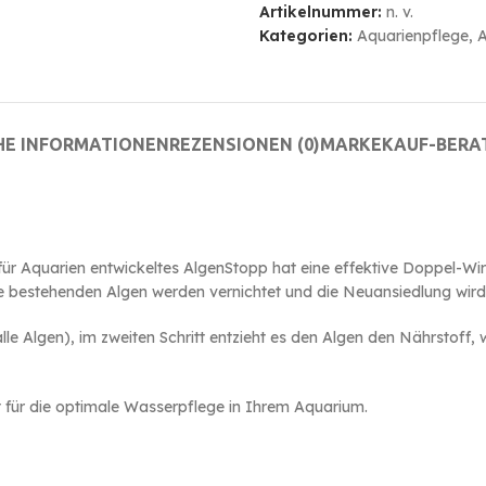
Artikelnummer:
n. v.
Kategorien:
Aquarienpflege
,
A
HE INFORMATIONEN
REZENSIONEN (0)
MARKE
KAUF-BERA
l für Aquarien entwickeltes AlgenStopp hat eine effektive Doppel-
 bestehenden Algen werden vernichtet und die Neuansiedlung wird 
e Algen), im zweiten Schritt entzieht es den Algen den Nährstoff, w
 für die optimale Wasserpflege in Ihrem Aquarium.