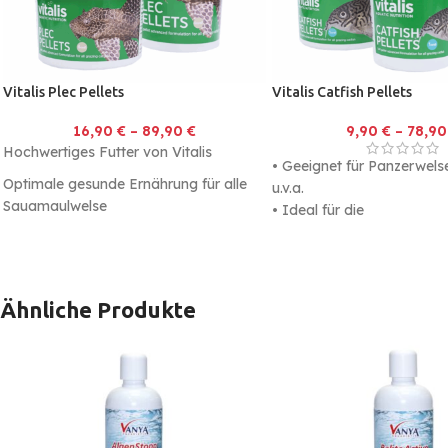
Vitalis Plec Pellets
Vitalis Catfish Pellets
16,90
€
–
89,90
€
9,90
€
–
78,9
Hochwertiges Futter von Vitalis
• Geeignet für Panzerwels
Optimale gesunde Ernährung für alle
u.v.a.
Saugmaulwelse
• Ideal für die
Ernährungsgewohnheiten 
Mundwerkzeuge dieser Fi
• Reich an Algen, Vitamin
Mineralien
Ähnliche Produkte
• Enthält viele natürliche 