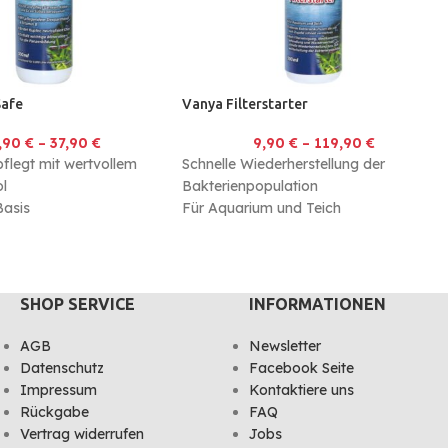
Safe
Vanya Filterstarter
,90
€
–
37,90
€
9,90
€
–
119,90
€
pflegt mit wertvollem
Schnelle Wiederherstellung der
l
Bakterienpopulation
Basis
Für Aquarium und Teich
 und Chlor werden
50 Millionen Lebendbakterien pro 1ml
SHOP SERVICE
INFORMATIONEN
AGB
Newsletter
Datenschutz
Facebook Seite
Impressum
Kontaktiere uns
Rückgabe
FAQ
Vertrag widerrufen
Jobs