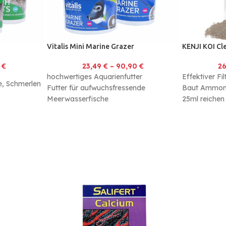
Vitalis Mini Marine Grazer
KENJI KOI Cl
0
€
23,49
€
–
90,90
€
2
hochwertiges Aquarienfutter
Effektiver Fil
e, Schmerlen
Futter für aufwuchsfressende
Baut Ammoni
Meerwasserfische
25ml reichen 
inklusive Saugnapf zur Befestigung an
Teichwasser
und zarten
der Scheibe
sche
en und
Lockstoffe