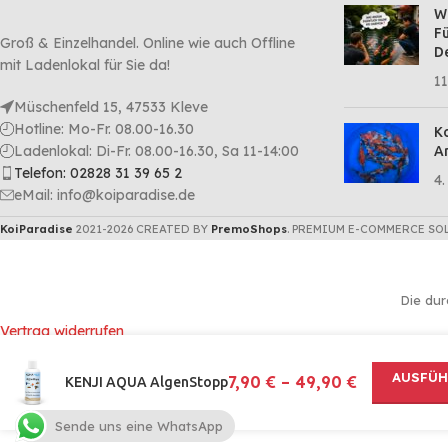
Wa
Fü
Groß & Einzelhandel. Online wie auch Offline
D
mit Ladenlokal für Sie da!
11
Müschenfeld 15, 47533 Kleve
Hotline: Mo-Fr. 08.00-16.30
Ko
Ladenlokal: Di-Fr. 08.00-16.30, Sa 11-14:00
Ar
Telefon: 02828 31 39 65 2
4.
eMail: info@koiparadise.de
KoiParadise
2021-2026 CREATED BY
PremoShops
. PREMIUM E-COMMERCE SO
Die dur
Vertrag widerrufen
AUSFÜH
7,90
€
–
49,90
€
KENJI AQUA AlgenStopp
Sende uns eine WhatsApp