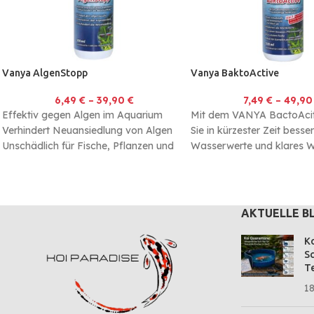
Vanya AlgenStopp
Vanya BaktoActive
6,49
€
–
39,90
€
7,49
€
–
49,9
Effektiv gegen Algen im Aquarium
Mit dem VANYA BactoAcit
Verhindert Neuansiedlung von Algen
Sie in kürzester Zeit besse
Unschädlich für Fische, Pflanzen und
Wasserwerte und klares 
Mikroorganismen
natürliche Inhaltsstoffe so
optimale Lebensbedingun
schadstoffabbauenden Ba
AKTUELLE B
Ko
Sc
Te
18