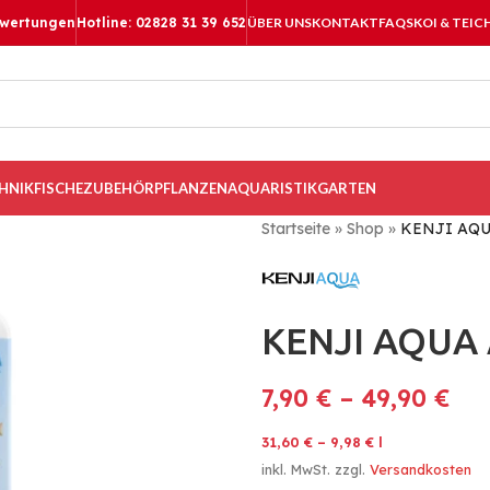
ewertungen
Hotline: 02828 31 39 652
ÜBER UNS
KONTAKT
FAQS
KOI & TEIC
HNIK
FISCHE
ZUBEHÖR
PFLANZEN
AQUARISTIK
GARTEN
Startseite
»
Shop
»
KENJI AQU
KENJI AQUA 
7,90
€
–
49,90
€
31,60
€
–
9,98
€
l
inkl. MwSt.
zzgl.
Versandkosten