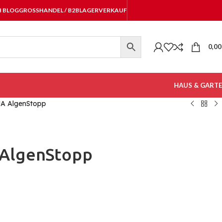
H BLOG
GROSSHANDEL / B2B
LAGERVERKAUF
0,0
HAUS & GART
A AlgenStopp
AlgenStopp