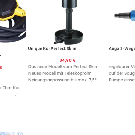
Unique Koi Perfect Skim
Auga 3-Wege
z
84,90
€
Das neue Modell vom Perfect Skim
regelbarer Ve
€
Neues Modell mit Teleskoprohr
auf der Saug
Neigungsanpassung bis max. 7,5°
Pumpe einse
möglich Von 320 mm bis max.
inklusive An
 Ihre Koi.
or dem leer
mit dem
z.