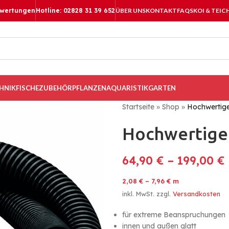
ewertungen
Hotline: 02828 31 39 652
ÜBER UNS
KONTAKT
FAQS
KOI & TEIC
HNIK
FISCHE
ZUBEHÖR
PFLANZEN
AQUARISTIK
GARTEN
Startseite
»
Shop
»
Hochwertige
Hochwertiger
64,90
€
–
199,00
€
2,08
€
–
7,96
€
m
inkl. MwSt.
zzgl.
Versandkosten
für extreme Beanspruchungen
innen und außen glatt