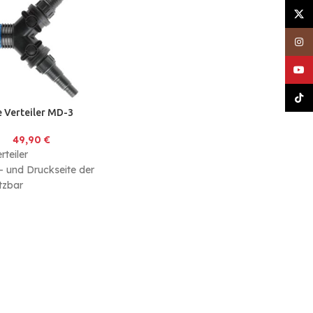
X
Inst
YouT
TikT
 Verteiler MD-3
49,90
€
rteiler
- und Druckseite der
tzbar
saugkorb