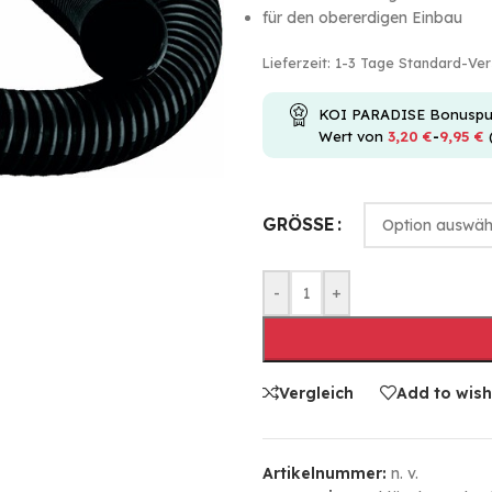
für den obererdigen Einbau
Lieferzeit:
1-3 Tage Standard-Ve
KOI PARADISE Bonuspunkt
Wert von
3,20
€
-
9,95
€
GRÖSSE
-
+
Vergleich
Add to wish
Artikelnummer:
n. v.