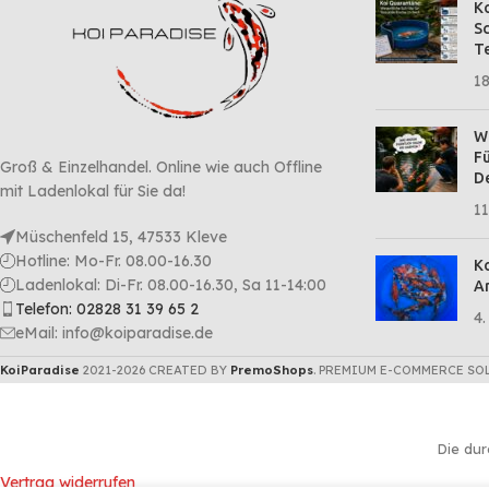
Ko
Sc
Te
18
Wa
Fü
Groß & Einzelhandel. Online wie auch Offline
D
mit Ladenlokal für Sie da!
11
Müschenfeld 15, 47533 Kleve
Hotline: Mo-Fr. 08.00-16.30
Ko
Ladenlokal: Di-Fr. 08.00-16.30, Sa 11-14:00
Ar
Telefon: 02828 31 39 65 2
4.
eMail: info@koiparadise.de
KoiParadise
2021-2026 CREATED BY
PremoShops
. PREMIUM E-COMMERCE SO
Die dur
Vertrag widerrufen