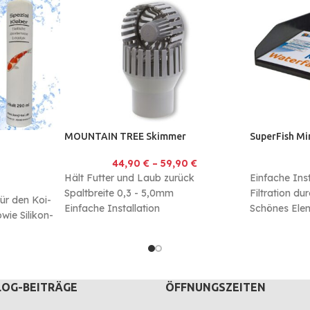
MOUNTAIN TREE Skimmer
SuperFish Min
44,90
€
–
59,90
€
Hält Futter und Laub zurück
Einfache Inst
Spaltbreite 0,3 - 5,0mm
Filtration d
für den Koi-
Einfache Installation
Schönes Ele
wie Silikon-
LOG-BEITRÄGE
ÖFFNUNGSZEITEN