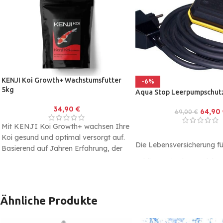
KENJI Koi Growth+ Wachstumsfutter
-6%
5kg
Aqua Stop Leerpumpschut
34,90
€
64,90
69,00
€
Mit KENJI Koi Growth+ wachsen Ihre
Koi gesund und optimal versorgt auf.
Die Lebensversicherung für
Basierend auf Jahren Erfahrung, der
eigenen Tests und die Meinung
Schützen Sie Ihren Teich v
zahlreicher Experten wurde dieses
pumpen der Teichpumpe 
Futter entwickelt.
Aqua Stop Leerpumpschut
Es handelt sich um ein Komplettfutter
Ähnliche Produkte
für Koi Karpfen um das Wachstum
durch ein
ausgewogenes