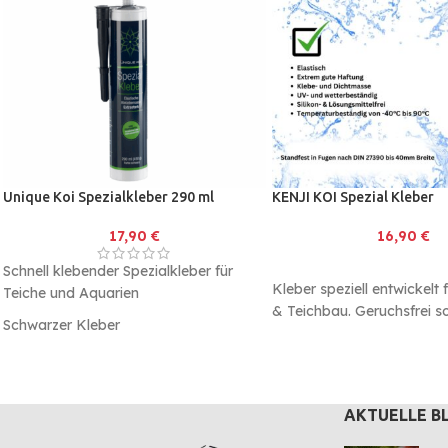
Protein-/Energie-Verhältnis zu
fördern, dies sorgt neben einem
optimalen Wachstum auch für eine
optimale Muskelbildung des
Fisches.
Unique Koi Spezialkleber 290 ml
KENJI KOI Spezial Kleber
17,90
€
16,90
€
Schnell klebender Spezialkleber für
Kleber speziell entwickelt 
Teiche und Aquarien
& Teichbau. Geruchsfrei so
Schwarzer Kleber
und Lösungsmittelfrei.
Praktische 290ml Kartusche welche
eingespannt werden kann in jede
Handelsübliche "Silikonpresse".
AKTUELLE B