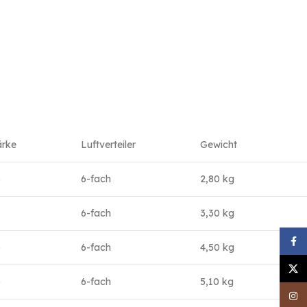
ärke
Luftverteiler
Gewicht
b
6-fach
2,80 kg
b
6-fach
3,30 kg
Face
b
6-fach
4,50 kg
X
b
6-fach
5,10 kg
Inst