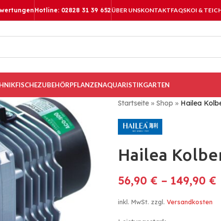
ewertungen
Hotline: 02828 31 39 652
ÜBER UNS
KONTAKT
FAQS
KOI & TEIC
HNIK
FISCHE
ZUBEHÖR
PFLANZEN
AQUARISTIK
GARTEN
Startseite
»
Shop
»
Hailea Kolb
Hailea Kolb
56,90
€
–
149,90
€
inkl. MwSt.
zzgl.
Versandkosten