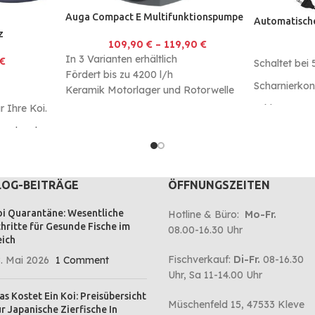
Auga Compact E Multifunktionspumpe
Automatisch
z
109,90
€
–
119,90
€
In 3 Varianten erhältlich
€
Schaltet bei
Fördert bis zu 4200 l/h
Scharnierkon
Keramik Motorlager und Rotorwelle
Geeignet für kleine Teiche, Bachläufe,
Inkl. Magnet
 Ihre Koi.
Fontänen
or dem leer
mit dem
z.
LOG-BEITRÄGE
ÖFFNUNGSZEITEN
i Quarantäne: Wesentliche
Hotline & Büro:
Mo-Fr.
hritte für Gesunde Fische im
08.00-16.30 Uhr
ich
Fischverkauf:
Di-Fr.
08-16.30
. Mai 2026
1 Comment
Uhr, Sa 11-14.00 Uhr
s Kostet Ein Koi: Preisübersicht
Müschenfeld 15, 47533 Kleve
r Japanische Zierfische In