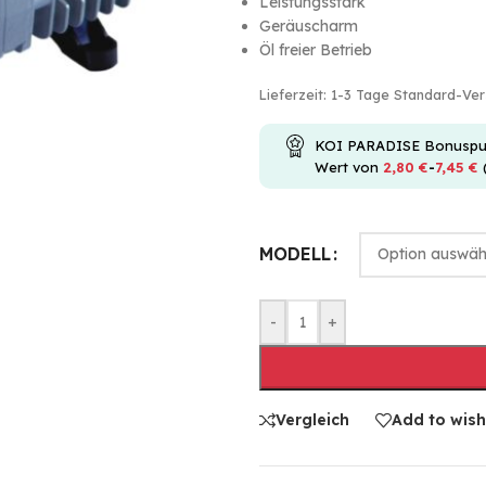
Leistungsstark
Geräuscharm
Öl freier Betrieb
Lieferzeit:
1-3 Tage Standard-Ve
KOI PARADISE Bonuspunkt
Wert von
2,80
€
-
7,45
€
MODELL
-
+
Vergleich
Add to wish