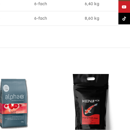
b
6-fach
6,40 kg
YouT
b
6-fach
8,60 kg
TikT