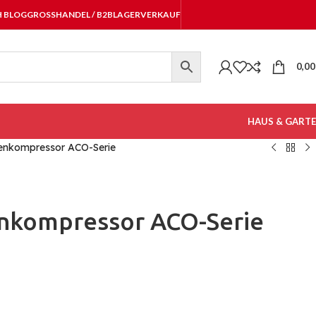
H BLOG
GROSSHANDEL / B2B
LAGERVERKAUF
0,0
HAUS & GART
enkompressor ACO-Serie
enkompressor ACO-Serie