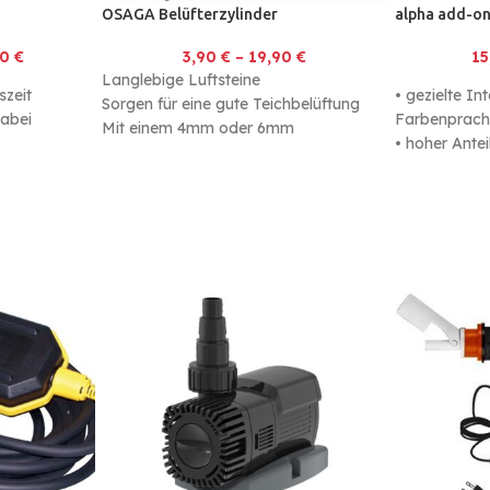
OSAGA Belüfterzylinder
alpha add-on
00
€
3,90
€
–
19,90
€
1
Langlebige Luftsteine
szeit
• gezielte In
Sorgen für eine gute Teichbelüftung
abei
Farbenpracht
Mit einem 4mm oder 6mm
• hoher Ante
Luftschlauch verwendbar
Lachsmehl 
• schwimme