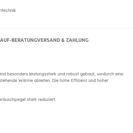
htechnik
AUF-BERATUNG
VERSAND & ZAHLUNG
ind besonders leistungsstark und robust gebaut, wodurch eine
stehende Wärme ableiten. Die hohe Effizienz und hoher
äuschpegel stark reduziert.