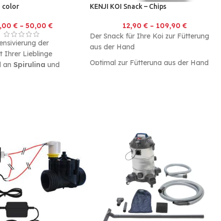
 color
KENJI KOI Snack – Chips
5,00
€
–
50,00
€
12,90
€
–
109,90
€
Der Snack für Ihre Koi zur Fütterung
tensivierung der
aus der Hand
 Ihrer Lieblinge
Optimal zur Fütterung aus der Hand
il an
Spirulina
und
Made in Germany
(22 %)
Geringe Wasserbelastung
nd