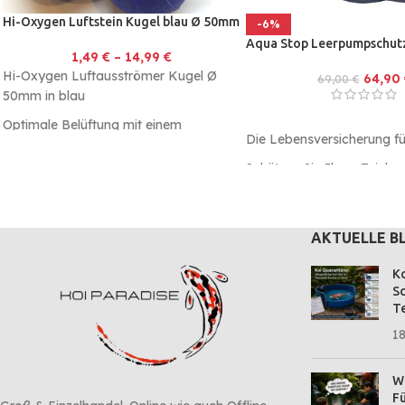
Hi-Oxygen Luftstein Kugel blau Ø 50mm
-6%
Aqua Stop Leerpumpschut
1,49
€
–
14,99
€
Hi-Oxygen Luftausströmer Kugel Ø
64,90
69,00
€
50mm in blau
Optimale Belüftung mit einem
Die Lebensversicherung für
Durchfluss von 1-2L/min
Schützen Sie Ihren Teich v
Sehr feinporig und Korrosionsfrei
pumpen der Teichpumpe 
Aqua Stop Leerpumpschut
AKTUELLE B
Ko
Sc
Te
18
Wa
Fü