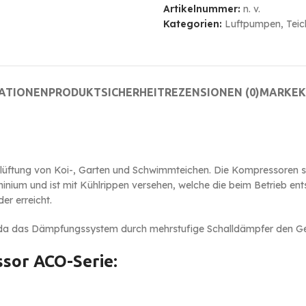
Artikelnummer:
n. v.
Kategorien:
Luftpumpen
,
Teic
MATIONEN
PRODUKTSICHERHEIT
REZENSIONEN (0)
MARKE
K
elüftung von Koi-, Garten und Schwimmteichen. Die Kompressoren s
nium und ist mit Kühlrippen versehen, welche die beim Betrieb ent
er erreicht.
da das Dämpfungssystem durch mehrstufige Schalldämpfer den Ger
ssor ACO-Serie: