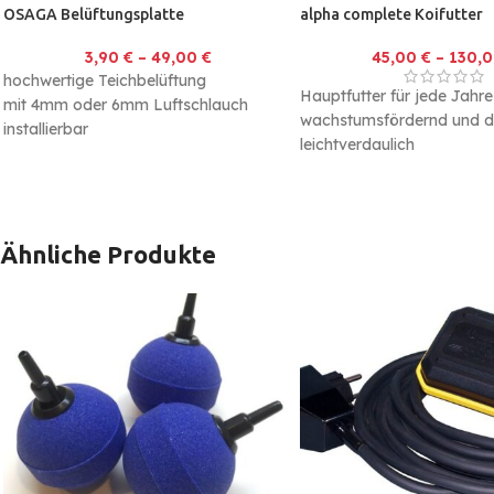
OSAGA Belüftungsplatte
alpha complete Koifutter
3,90
€
–
49,00
€
45,00
€
–
130,
hochwertige Teichbelüftung
Hauptfutter für jede Jahre
mit 4mm oder 6mm Luftschlauch
wachstumsfördernd und d
installierbar
leichtverdaulich
NANO Platten für kleinere und feinere
schwimmend, minimalste
Luftblasen
Wasserbelastung
Ähnliche Produkte