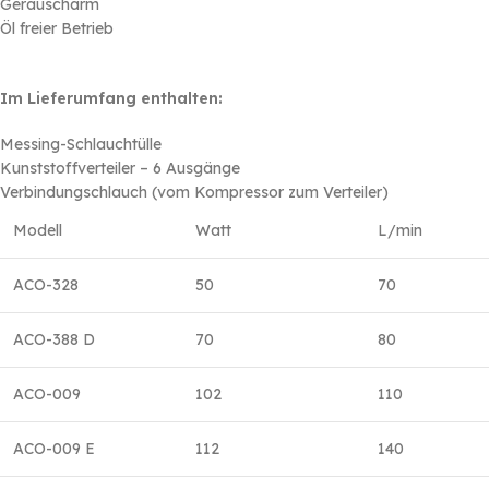
Geräuscharm
Öl freier Betrieb
Im Lieferumfang enthalten:
Messing-Schlauchtülle
Kunststoffverteiler – 6 Ausgänge
Verbindungschlauch (vom Kompressor zum Verteiler)
Modell
Watt
L/min
ACO-328
50
70
ACO-388 D
70
80
ACO-009
102
110
ACO-009 E
112
140