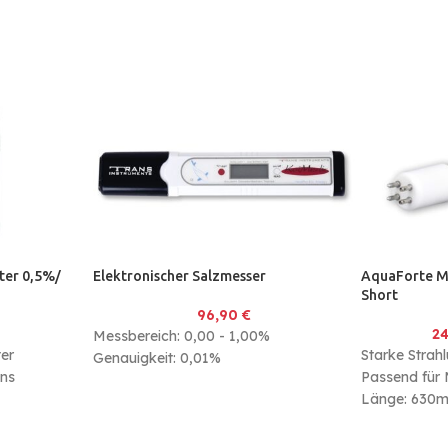
ster 0,5%/
Elektronischer Salzmesser
AquaForte M
Short
96,90
€
2
Messbereich: 0,00 - 1,00%
ster
Starke Strah
Genauigkeit: 0,01%
ans
Passend für 
.
Länge: 630