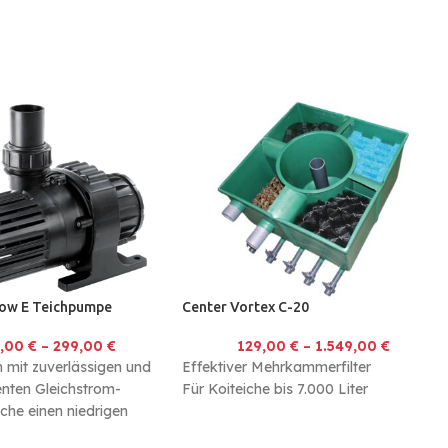
Blockierschutz und Trockenlaufschutz
für Süßwasser und Salzwasser
geeignet
ow E Teichpumpe
Center Vortex C-20
9,00
€
–
299,00
€
129,00
€
–
1.549,00
€
mit zuverlässigen und
Effektiver Mehrkammerfilter
ienten Gleichstrom-
Für Koiteiche bis 7.000 Liter
che einen niedrigen
uch haben und dennoch