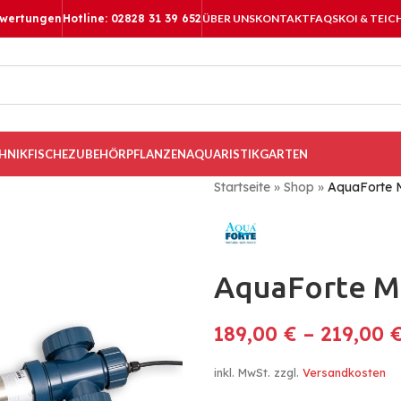
ewertungen
Hotline: 02828 31 39 652
ÜBER UNS
KONTAKT
FAQS
KOI & TEIC
HNIK
FISCHE
ZUBEHÖR
PFLANZEN
AQUARISTIK
GARTEN
Startseite
»
Shop
»
AquaForte 
AquaForte M
189,00
€
–
219,00
inkl. MwSt.
zzgl.
Versandkosten