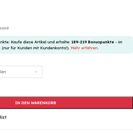
rsand
e: Kaufe diese Artikel und erhalte:
189-219
Bonuspunkte
- im
€
(nur für Kunden mit Kundenkonto!).
Mehr erfahren.
IN DEN WARENKORB
list