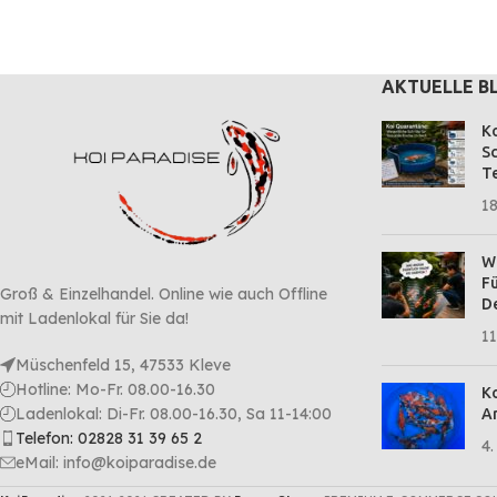
Fontänen
AKTUELLE B
Ko
Sc
Te
18
Wa
Fü
Groß & Einzelhandel. Online wie auch Offline
D
mit Ladenlokal für Sie da!
11
Müschenfeld 15, 47533 Kleve
Hotline: Mo-Fr. 08.00-16.30
Ko
Ladenlokal: Di-Fr. 08.00-16.30, Sa 11-14:00
Ar
Telefon: 02828 31 39 65 2
4.
eMail: info@koiparadise.de