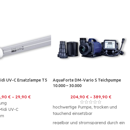
idi UV-C Ersatzlampe T5
AquaForte DM-Vario S Teichpumpe
10.000 – 30.000
4,90
€
–
29,90
€
204,90
€
–
389,90
€
lung
hochwertige Pumpe, trocken und
Midi UV-C
tauchend einsetzbar
mm
regelbar und stromsparend durch ein
externes Steuergerät