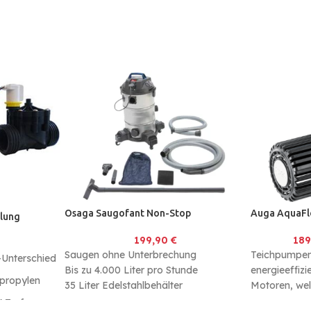
Osaga Saugofant Non-Stop
Auga AquaFl
lung
199,90
€
18
Saugen ohne Unterbrechung
Teichpumpen 
-Unterschied
Bis zu 4.000 Liter pro Stunde
energieeffiz
ypropylen
35 Liter Edelstahlbehälter
Motoren, wel
Stromverbra
 Trafo.