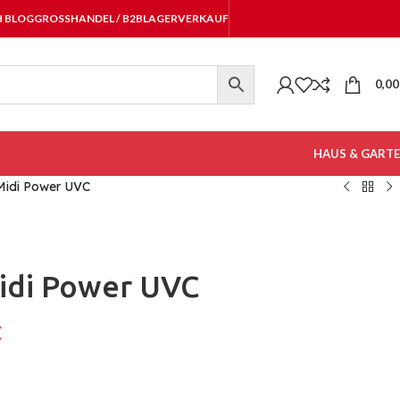
H BLOG
GROSSHANDEL / B2B
LAGERVERKAUF
0,0
HAUS & GART
Midi Power UVC
idi Power UVC
€