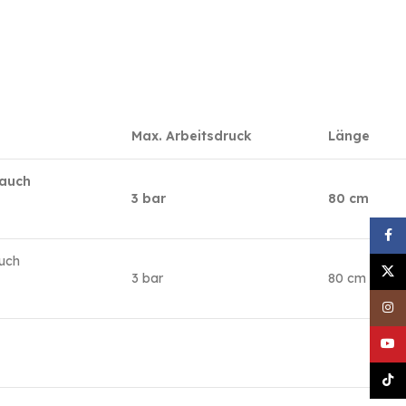
Max. Arbeitsdruck
Länge
lauch
3 bar
80 cm
Face
uch
X
3 bar
80 cm
Inst
YouT
TikT