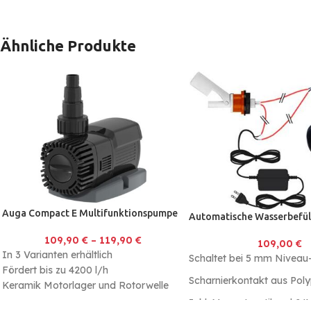
Ähnliche Produkte
Auga Compact E Multifunktionspumpe
Automatische Wasserbefül
109,90
€
–
119,90
€
109,00
€
In 3 Varianten erhältlich
Schaltet bei 5 mm Niveau
Fördert bis zu 4200 l/h
Scharnierkontakt aus Pol
Keramik Motorlager und Rotorwelle
Geeignet für kleine Teiche, Bachläufe,
Inkl. Magnetventil und 24V