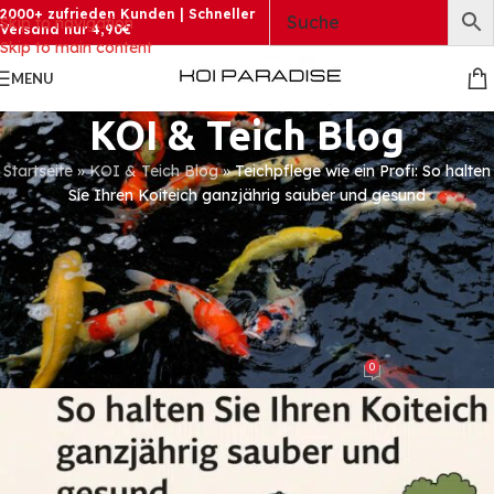
2000+ zufrieden Kunden | Schneller
Skip to navigation
Versand nur 4,90€
Skip to main content
MENU
KOI & Teich Blog
Startseite
»
KOI & Teich Blog
»
Teichpflege wie ein Profi: So halten
Sie Ihren Koiteich ganzjährig sauber und gesund
KOI NEWS
Teichpflege wie ein Profi: So
halten Sie Ihren Koiteich
ganzjährig sauber und gesund
0
Karim Koppers
On 16. Juli 2025