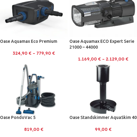
Oase Aquamax Eco Premium
Oase Aquamax ECO Expert Serie
21000 – 44000
324,90
€
–
779,90
€
1.169,00
€
–
2.129,00
€
Oase PondoVac 5
Oase Standskimmer AquaSkim 40
819,00
€
99,00
€