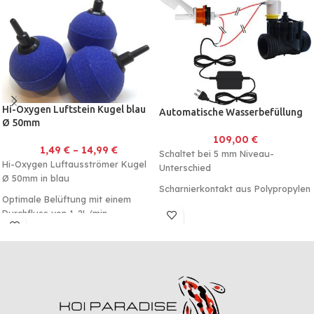
Hi-Oxygen Luftstein Kugel blau
Automatische Wasserbefüllung
Ø 50mm
109,00
€
1,49
€
–
14,99
€
Schaltet bei 5 mm Niveau-
Hi-Oxygen Luftausströmer Kugel
Unterschied
Ø 50mm in blau
Scharnierkontakt aus Polypropylen
Optimale Belüftung mit einem
Inkl. Magnetventil und 24V Trafo.
Durchfluss von 1-2L/min
Sehr feinporig und Korrosionsfrei