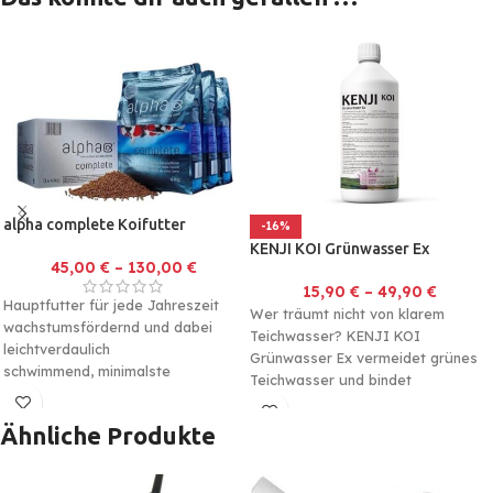
alpha complete Koifutter
-16%
KENJI KOI Grünwasser Ex
45,00
€
–
130,00
€
15,90
€
–
49,90
€
Hauptfutter für jede Jahreszeit
Wer träumt nicht von klarem
wachstumsfördernd und dabei
Teichwasser? KENJI KOI
leichtverdaulich
Grünwasser Ex vermeidet grünes
schwimmend, minimalste
Teichwasser und bindet
Wasserbelastung
Schwebealgen effektiv. Durch die
schnelle
Ähnliche Produkte