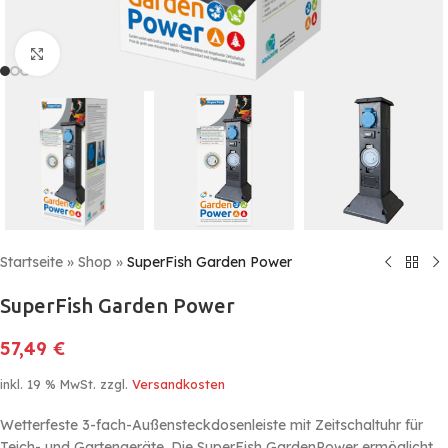
Click to enlarge
Startseite
»
Shop
»
SuperFish Garden Power
SuperFish Garden Power
57,49
€
inkl. 19 % MwSt.
zzgl.
Versandkosten
Wetterfeste 3-fach-Außensteckdosenleiste mit Zeitschaltuhr für
Teich- und Gartengeräte. Die SuperFish GardenPower ermöglicht