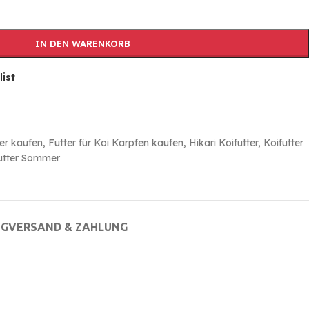
IN DEN WARENKORB
list
er kaufen
,
Futter für Koi Karpfen kaufen
,
Hikari Koifutter
,
Koifutter
utter Sommer
NG
VERSAND & ZAHLUNG