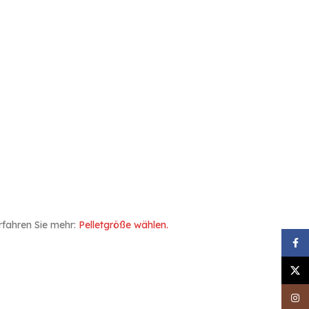
erfahren Sie mehr:
Pelletgröße wählen.
Face
X
Inst