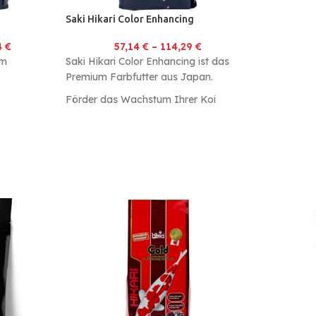
Saki Hikari Color Enhancing
4
€
57,14
€
–
114,29
€
um
Saki Hikari Color Enhancing ist das
Premium Farbfutter aus Japan.
Förder das Wachstum Ihrer Koi
nachhaltig
Farbbooster: Starke Farbverbesserung
Ausgewogene Zusammensetzung