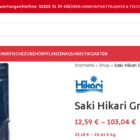
ewertungen
Hotline: 02828 31 39 652
ÜBER UNS
KONTAKT
FAQS
KOI & TEIC
HNIK
FISCHE
ZUBEHÖR
PFLANZEN
AQUARISTIK
GARTEN
Startseite
»
Shop
»
Saki Hikari
Saki Hikari 
12,59
€
–
103,04
€
25,18
€
–
20,61
€
kg