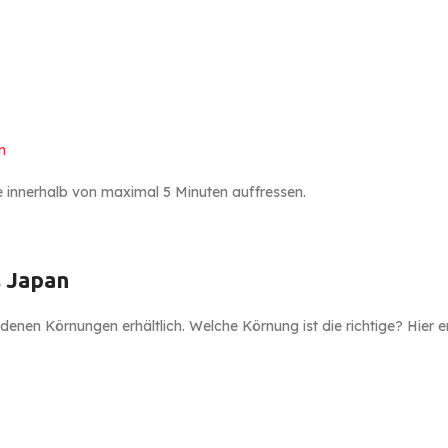
n
che innerhalb von maximal 5 Minuten auffressen.
s Japan
edenen Körnungen erhältlich. Welche Körnung ist die richtige? Hier 