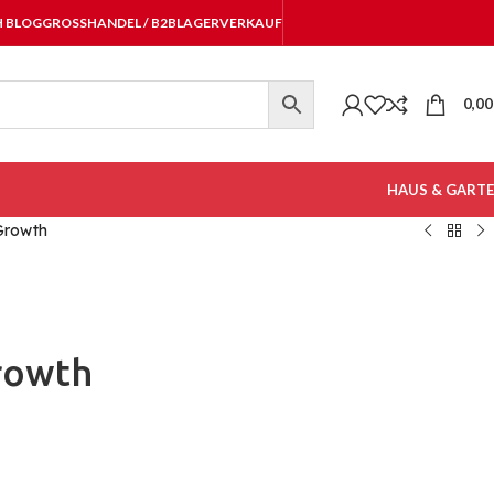
H BLOG
GROSSHANDEL / B2B
LAGERVERKAUF
0,0
HAUS & GART
 Growth
Growth