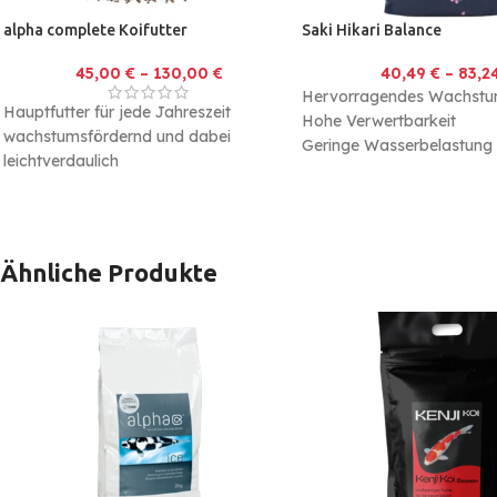
alpha complete Koifutter
Saki Hikari Balance
45,00
€
–
130,00
€
40,49
€
–
83,2
Hervorragendes Wachst
Hauptfutter für jede Jahreszeit
Hohe Verwertbarkeit
wachstumsfördernd und dabei
Geringe Wasserbelastung
leichtverdaulich
schwimmend, minimalste
Wasserbelastung
Ähnliche Produkte