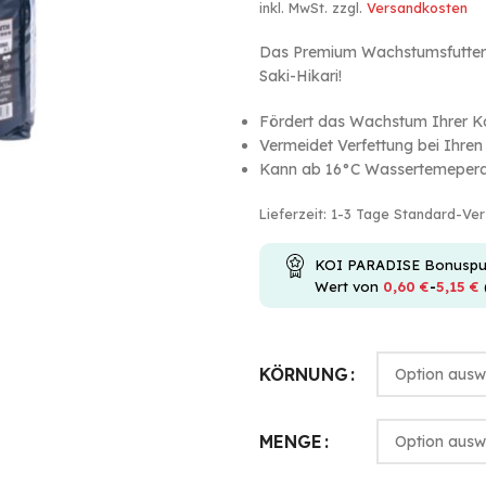
inkl. MwSt.
zzgl.
Versandkosten
Das Premium Wachstumsfutter f
Saki-Hikari!
Fördert das Wachstum Ihrer K
Vermeidet Verfettung bei Ihren
Kann ab 16°C Wassertemeperat
Lieferzeit:
1-3 Tage Standard-Ve
KOI PARADISE Bonuspunkt
Wert von
0,60
€
-
5,15
€
KÖRNUNG
MENGE