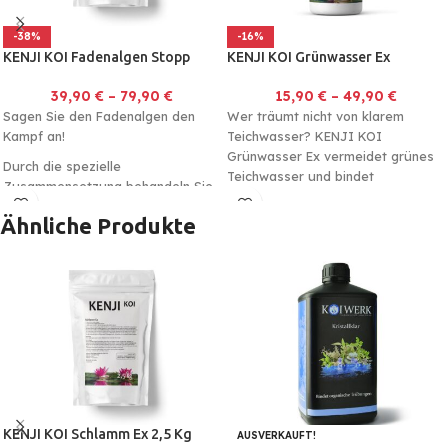
-38%
-16%
KENJI KOI Fadenalgen Stopp
KENJI KOI Grünwasser Ex
39,90
€
–
79,90
€
15,90
€
–
49,90
€
Sagen Sie den Fadenalgen den
Wer träumt nicht von klarem
Kampf an!
Teichwasser? KENJI KOI
Grünwasser Ex vermeidet grünes
Durch die spezielle
Teichwasser und bindet
Zusammensetzung behandeln Sie
Schwebealgen effektiv. Durch die
mit den KENJI KOI Fadenalgen
schnelle
Ähnliche Produkte
Stopp effektiv und schnell im
Koiteich.
Unschädlich für Ihre
Teichbewohner. Auch für
Schwimmteiche geeignet.
KENJI KOI Schlamm Ex 2,5 Kg
AUSVERKAUFT!