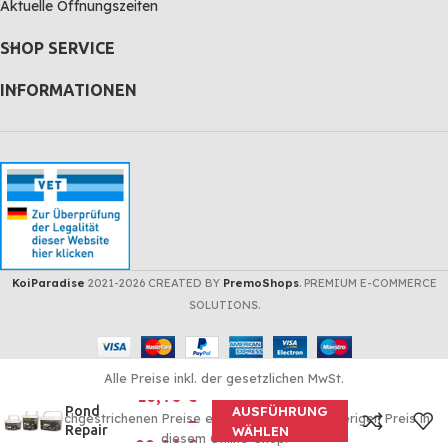
Aktuelle Öffnungszeiten
SHOP SERVICE
INFORMATIONEN
KoiParadise
2021-2026 CREATED BY
PremoShops
. PREMIUM E-COMMERCE
SOLUTIONS.
Pond
Alle Preise inkl. der gesetzlichen MwSt.
Police
16,90
€
Pond
AUSFÜHRUNG
Die durchgestrichenen Preise entsprechen dem bisherigen Preis in
–
Repair
WÄHLEN
diesem Online-Shop.
99,00
€