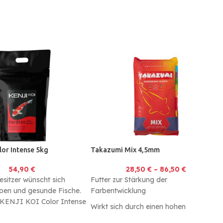
lor Intense 5kg
Takazumi Mix 4,5mm
54,90
€
28,50
€
–
86,50
€
esitzer wünscht sich
Futter zur Stärkung der
rben und gesunde Fische.
Farbentwicklung
 KENJI KOI Color Intense
Wirkt sich durch einen hohen
 spezielles Futter zur
Proteingehalt positiv auf das