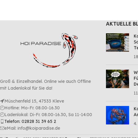
Proteingehalt
Die Körnung beträgt: 1,2 - 2,2mm
AKTUELLE B
Ko
Sc
Te
18
Wa
Fü
Groß & Einzelhandel. Online wie auch Offline
D
mit Ladenlokal für Sie da!
11
Müschenfeld 15, 47533 Kleve
Hotline: Mo-Fr. 08.00-16.30
Ko
Ladenlokal: Di-Fr. 08.00-16.30, Sa 11-14:00
Ar
Telefon: 02828 31 39 65 2
4.
eMail: info@koiparadise.de