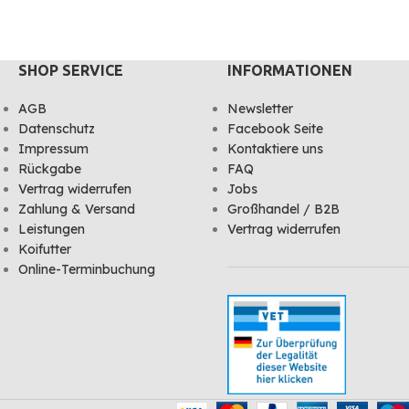
r Farbe Ihrer Koi
Wachstum aus
ei der Produktion sind wir
omisse eingegangen:
any und ausschließlich
SHOP SERVICE
INFORMATIONEN
sstoffe wie Lachsmehl,
 reinen Spirulina-Algen
AGB
Newsletter
ch um ein Futter in
Datenschutz
Facebook Seite
lität. Ihre Fische werden
Impressum
Kontaktiere uns
in und Sie auch!
Rückgabe
FAQ
Vertrag widerrufen
Jobs
Zahlung & Versand
Großhandel / B2B
Leistungen
Vertrag widerrufen
Koifutter
Online-Terminbuchung