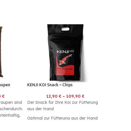
aupen
KENJI KOI Snack – Chips
0
€
12,90
€
–
109,90
€
aupen sind
Der Snack für Ihre Koi zur Fütterung
ischendurch.
aus der Hand
teinhaltig,
Optimal zur Fütterung aus der Hand
Energie
Made in Germany
Geringe Wasserbelastung