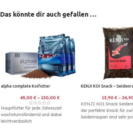
Das könnte dir auch gefallen …
alpha complete Koifutter
KENJI KOI Snack – Seidenr
45,00
€
–
130,00
€
13,90
€
–
24,9
KENJI KOI Snack Seidenr
Hauptfutter für jede Jahreszeit
der perfekte Snack für zw
wachstumsfördernd und dabei
Seidenraupen sind sehr pro
leichtverdaulich
wodurch die Koi sehr viel 
schwimmend, minimalste
aufnehmen können.