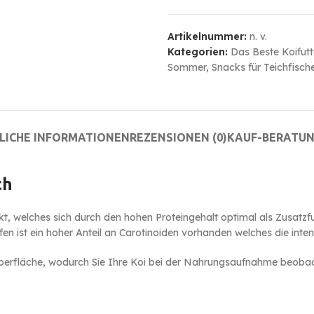
Artikelnummer:
n. v.
Kategorien:
Das Beste Koifutt
Sommer
,
Snacks für Teichfisch
LICHE INFORMATIONEN
REZENSIONEN (0)
KAUF-BERATU
ch
welches sich durch den hohen Proteingehalt optimal als Zusatzfutt
en ist ein hoher Anteil an Carotinoiden vorhanden welches die inten
erfläche, wodurch Sie Ihre Koi bei der Nahrungsaufnahme beobac