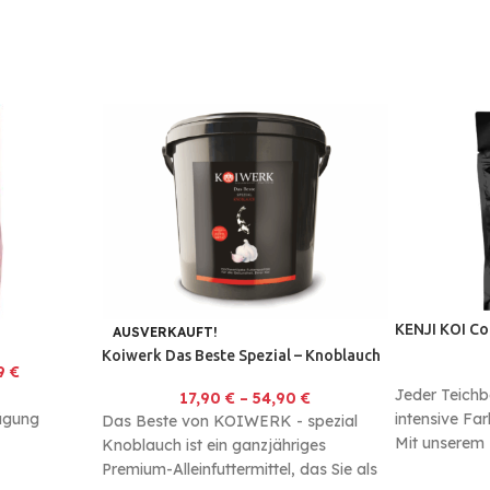
 einer
rn.
ne Koi im
uschauen.
KENJI KOI Co
AUSVERKAUFT!
Koiwerk Das Beste Spezial – Knoblauch
19
€
Jeder Teichb
17,90
€
–
54,90
€
ägung
intensive Fa
Das Beste von KOIWERK - spezial
Mit unserem
Knoblauch ist ein ganzjähriges
haben wir ein
Premium-Alleinfuttermittel, das Sie als