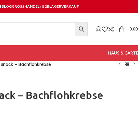
H BLOG
GROSSHANDEL / B2B
LAGERVERKAUF
0,0
HAUS & GART
Snack – Bachflohkrebse
ack – Bachflohkrebse