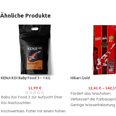
Wasserbelastung
Seidenraupen bitte erst ab
Temperatur von 16°C fütte
Ähnliche Produkte
Eignet sich optimal um sei
Sommer beim fressen zuz
KENJI KOI Baby Food 3 – 1 KG
Hikari Gold
11,99
€
12,41
€
–
142,
Fördert das Wachstum
Baby Koi Food 3 zur Aufzucht Ihrer
Verbessert die Farbauspr
Koi Nachzuchten.
Geringe Wasserbelastung
Hochwertiges Futter mit einem hohen