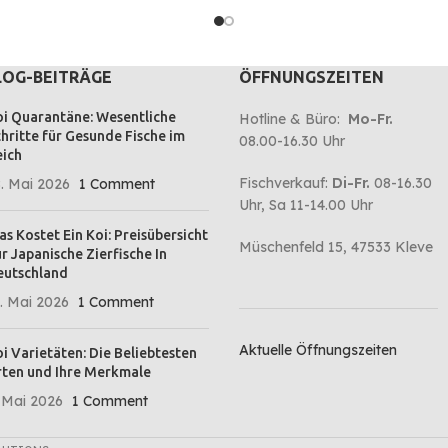
Förderung de
Koi-Liebhaber einsetzen, wenn Sie
entwickelt. B
besonderen Wert auf eine
keine Kompr
ausgewogene Ernährung und eine
Made in Germ
gesunde Lebensweise Ihrer Koi legen.
LOG-BEITRÄGE
ÖFFNUNGSZEITEN
beste Inhalt
Wir verwenden ausschließlich erlesene
Gammarus und
natürliche Inhaltsstoffe, die aufgrund
i Quarantäne: Wesentliche
Hotline & Büro:
Mo-Fr.
handelt es si
ihrer unterstützenden Wirkungen auf
hritte für Gesunde Fische im
08.00-16.30 Uhr
höchster Qua
ich
die positiven Prozesse im
begeistert se
Nahrungshaushalt der Koi von
Fischverkauf:
Di-Fr.
08-16.30
. Mai 2026
1 Comment
japanischen Züchtern empfohlen
Uhr, Sa 11-14.00 Uhr
werden. Durch den im Coating
s Kostet Ein Koi: Preisübersicht
enthaltenen Knoblauch wirkt Das
Müschenfeld 15, 47533 Kleve
r Japanische Zierfische In
Beste spezial Knoblauch bei
eutschland
regelmäßiger Fütterung vorbeugend
. Mai 2026
1 Comment
gegen Parasiten und bakterielle
Infektionen und wirkt sich positiv auf
Aktuelle Öffnungszeiten
i Varietäten: Die Beliebtesten
das Blut und die Organe Ihrer Koi aus.
ten und Ihre Merkmale
 Mai 2026
1 Comment