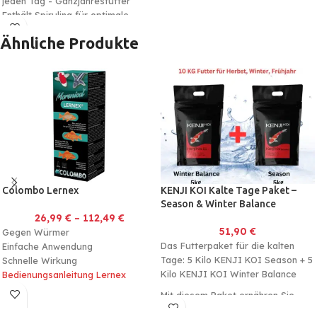
jeden Tag - Ganzjahresfutter
Enthält Spirulina für optimale
Farben und besonderen Glanz
Ähnliche Produkte
Made in Germany - immer frisch
In 3mm und 6mm verfügbar
Colombo Lernex
KENJI KOI Kalte Tage Paket –
Season & Winter Balance
26,99
€
–
112,49
€
51,90
€
Gegen Würmer
Das Futterpaket für die kalten
Einfache Anwendung
Tage: 5 Kilo KENJI KOI Season + 5
Schnelle Wirkung
Kilo KENJI KOI Winter Balance
Bedienungsanleitung Lernex
Mit diesem Paket ernähren Sie
Ihre Lieblinge auch in der kalten