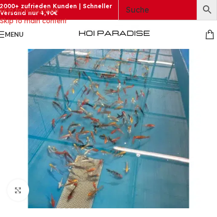
2000+ zufrieden Kunden | Schneller
Skip to navigation
Versand nur 4,90€
Skip to main content
MENU
Click to enlarge