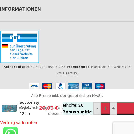
INFORMATIONEN
KoiParadise
2021-2026 CREATED BY
PremoShops
. PREMIUM E-COMMERCE
KOI
SOLUTIONS.
PARADISE
Bonuspunkte:
Kaufe diese
Alle Preise inkl. der gesetzlichen MwSt.
Artikel und
Buttterfly
erhalte:
20
Die durchgestrichenen Preise entsprechen dem bisherigen Preis in
20,00
€
-
+
Koi 9-
Bonuspunkte
diesem Online-Shop.
12cm
- im Wert von
Vertrag widerrufen
1,00
€
(nur für
Kunden mit