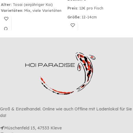
Alter:
Tosai (einjähriger Koi)
Preis:
12€ pro Fisch
Varietäten:
Mix, viele Varietäten
Züchter:
Yoshihara Koi Farm,
Größe:
12-14cm
Deutschland
Varietät:
Mix
Herkunft:
Deutschland
Herkunft:
Japankoi Nachzuchten
Kein Versand – nur Abholung!
Groß & Einzelhandel. Online wie auch Offline mit Ladenlokal für Sie
da!
Müschenfeld 15, 47533 Kleve