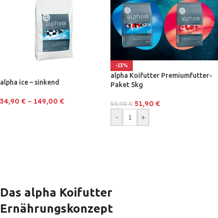
-13%
alpha Koifutter Premiumfutter-
alpha ice – sinkend
Paket 5kg
34,90
€
–
149,00
€
51,90
€
59,90
€
-
+
Das alpha Koifutter
Ernährungskonzept