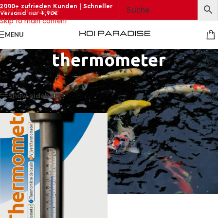
2000+ zufrieden Kunden | Schneller
Skip to navigation
Versand nur 4,90€
Skip to main content
MENU
thermometer
Startseite
»
thermometer
Einzelnes Ergebnis wird angezeigt
Show sidebar