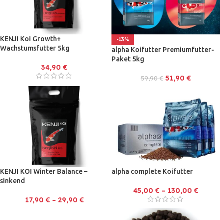
KENJI Koi Growth+
-13%
Wachstumsfutter 5kg
alpha Koifutter Premiumfutter-
Paket 5kg
34,90
€
51,90
€
59,90
€
KENJI KOI Winter Balance –
alpha complete Koifutter
sinkend
45,00
€
–
130,00
€
17,90
€
–
29,90
€