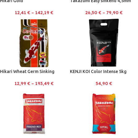
Hikari Gold
Takazumi Easy sinkend 4,5mm
12,41
€
–
142,19
€
26,50
€
–
79,90
€
Hikari Wheat Germ Sinking
KENJI KOI Color Intense 5kg
12,99
€
–
193,49
€
54,90
€