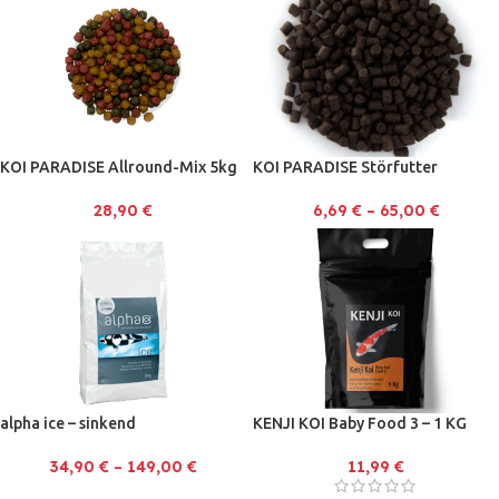
KOI PARADISE Allround-Mix 5kg
KOI PARADISE Störfutter
28,90
€
6,69
€
–
65,00
€
alpha ice – sinkend
KENJI KOI Baby Food 3 – 1 KG
34,90
€
–
149,00
€
11,99
€