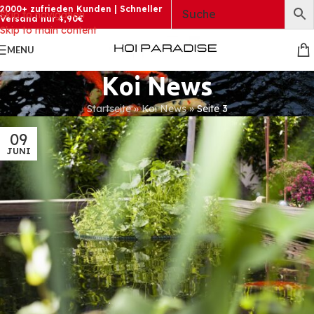
2000+ zufrieden Kunden | Schneller
Skip to navigation
Versand nur 4,90€
Skip to main content
MENU
Koi News
Startseite
»
Koi News
»
Seite 3
09
JUNI